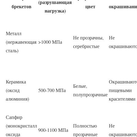
(разрушающая
брекетов
цвет
окрашиван
нагрузка)
Металл
Не прозрачны,
Не
(нержавеющая
>1000 МПа
серебристые
окрашиваютс
сталь)
Керамика
Окрашивают
Белые,
(оксид
500-700 МПа
пищевыми
полупрозрачные
алюминия)
красителями
Сапфир
(монокристалл
Полностью
Не
900-1100 МПа
оксида
прозрачные
окрашиваютс