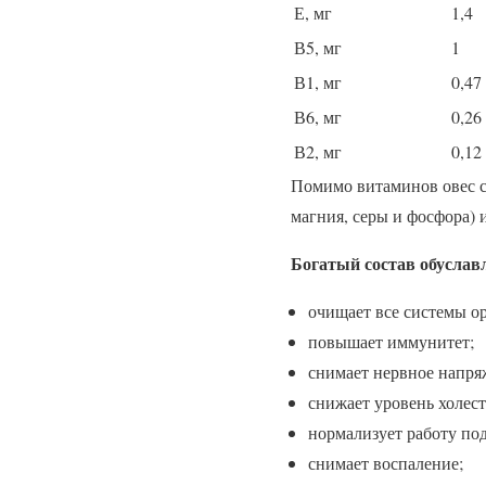
Е, мг
1,4
В5, мг
1
В1, мг
0,47
В6, мг
0,26
В2, мг
0,12
Помимо витаминов овес с
магния, серы и фосфора) 
Богатый состав обуслав
очищает все системы о
повышает иммунитет;
снимает нервное напря
снижает уровень холест
нормализует работу по
снимает воспаление;