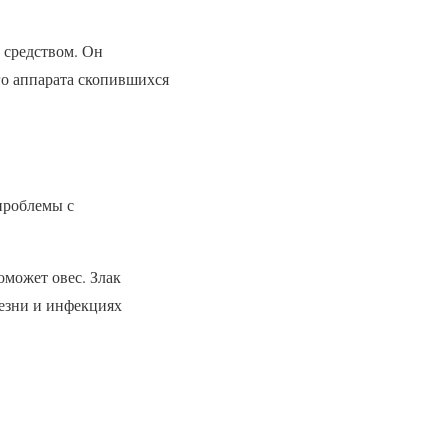
 средством. Он
о аппарата скопившихся
проблемы с
оможет овес. Злак
езни и инфекциях