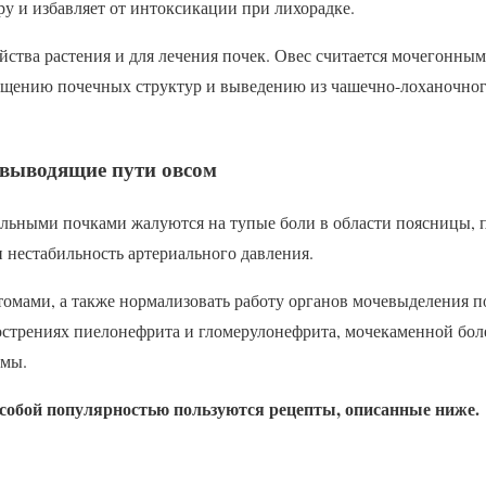
у и избавляет от интоксикации при лихорадке.
ства растения и для лечения почек. Овес считается мочегонным
ищению почечных структур и выведению из чашечно-лоханочног
выводящие пути овсом
ольными почками жалуются на тупые боли в области поясницы, 
 нестабильность артериального давления.
омами, а также нормализовать работу органов мочевыделения п
острениях пиелонефрита и гломерулонефрита, мочекаменной бол
емы.
особой популярностью пользуются рецепты, описанные ниже.