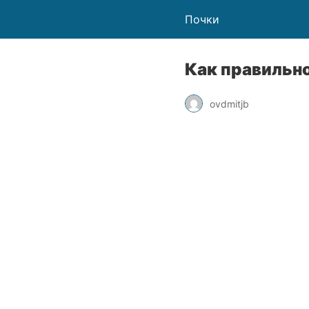
Почки
Как правильно
ovdmitjb