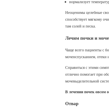
нормализует температур
Неоценимы целебные свой
способствует мягкому оч
там солей и песка.
Лечим почки и моче
Чаще всего пациенты с б
мочеиспусканием, отеки и
Справиться с этими симпт
отлично помогает при об
мочевыделительной сист
В лечении почек овсом 
Отвар