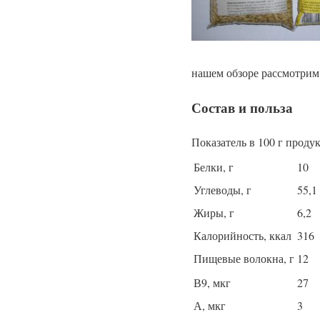
нашем обзоре рассмотрим
Состав и польза
Показатель в 100 г прод
Белки, г
10
Углеводы, г
55,1
Жиры, г
6,2
Калорийность, ккал
316
Пищевые волокна, г
12
В9, мкг
27
А, мкг
3