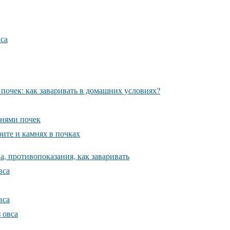
вса
 почек: как заваривать в домашних условиях?
знями почек
ите и камнях в почках
а, противопоказания, как заваривать
вса
вса
 овса