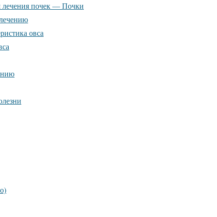
ля лечения почек — Почки
 лечению
еристика овса
вса
ению
олезни
о)