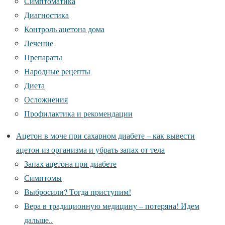
Симптоматика
Диагностика
Контроль ацетона дома
Лечение
Препараты
Народные рецепты
Диета
Осложнения
Профилактика и рекомендации
Ацетон в моче при сахарном диабете – как вывести
ацетон из организма и убрать запах от тела
Запах ацетона при диабете
Симптомы
Выбросили? Тогда приступим!
Вера в традиционную медицину – потеряна! Идем
дальше..