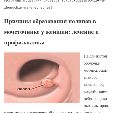
https://ProPolip.info/urologiya/polipy-u-
zhenschin-na-uretre.html
Причины образования полипов в
мочеточнике у женщин: лечение и
профилактика
На слизистой
оболочке
мочеиспускат
ельного
канала, под
воздействием
неблагоприят
ных факторов,
начинается патологический процесс разрастания ткани.