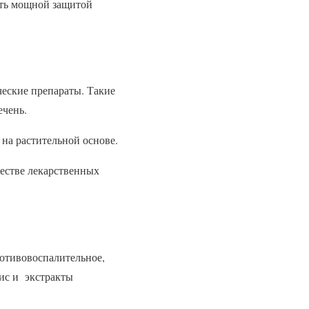
ать мощной защитой
ческие препараты. Такие
ечень.
 на растительной основе.
естве лекарственных
ротивовоспалительное,
лис и экстракты