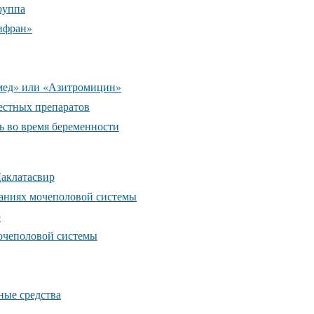
руппа
ифран»
мед» или «Азитромицин»
естных препаратов
 во время беременности
аклатасвир
аниях мочеполовой системы
ю
очеполовой системы
ные средства