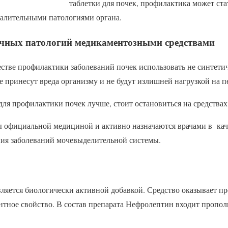
таблетки для почек, профилактика может ст
палительными патологиями органа.
чных патологий медикаментозными средствами
стве профилактики заболеваний почек использовать не синтети
е принесут вреда организму и не будут излишней нагрузкой на п
для профилактики почек лучше, стоит остановиться на средствах
официальной медициной и активно назначаются врачами в кач
ния заболеваний мочевыделительной системы.
ляется биологически активной добавкой. Средство оказывает п
нтное свойство. В состав препарата Нефролептин входит пропо