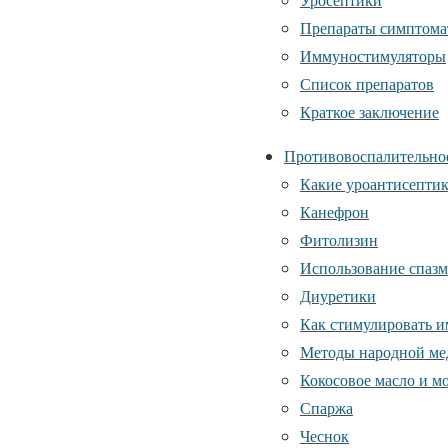
Препараты симптома
Иммуностимуляторы
Список препаратов
Краткое заключение
Противовоспалительное
Какие уроантисептик
Канефрон
Фитолизин
Использование спаз
Диуретики
Как стимулировать и
Методы народной ме
Кокосовое масло и м
Спаржа
Чеснок