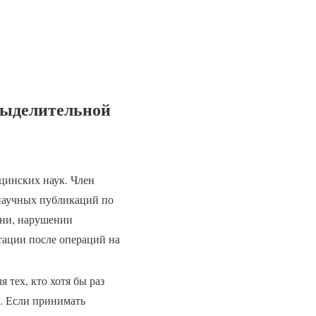
выделительной
цинских наук. Член
научных публикаций по
зни, нарушении
тации после операций на
тех, кто хотя бы раз
. Если принимать