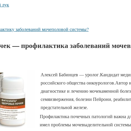
 лук
актику заболеваний мочеполовой системы?
очек — профилактика заболеваний моче
Алексей Бабинцев — уролог.Кандидат меди
российского общества онкоурологов.Автор 
диагностике и лечению мочекаменной боле
семяизвержения, болезни Пейрони, реабили
предстательной железе.
Профилактика почечных патологий важна для 
имел проблемы мочевыделительной системы