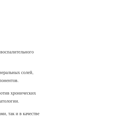
 воспалительного
неральных солей,
понентов.
ротив хронических
атологии.
и, так и в качестве