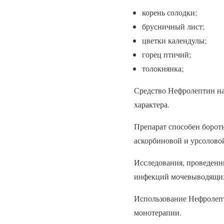
корень солодки;
брусничный лист;
цветки календулы;
горец птичий;
толокнянка;
Средство Нефролептин на
характера.
Препарат способен борот
аскорбиновой и урсолово
Исследования, проведенн
инфекций мочевыводящих 
Использование Нефролепт
монотерапии.