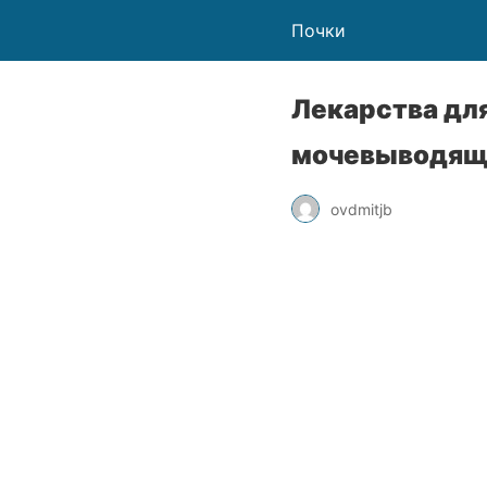
Почки
Лекарства для
мочевыводящ
ovdmitjb