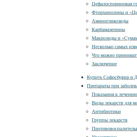
Цефалоспориновая г
Фторхинолоны и «Ц
Аминогликозиды
Карбамазепины
Макролиды и «Сума
Несколько самых изв
Что можно принимать
Заключение
Купить Софосбувир и Д
Препараты при заболев
Показания к лечени
Виды лекарств для м
Антибиотики
Группы лекарств
Противовоспалитель
Уросептики