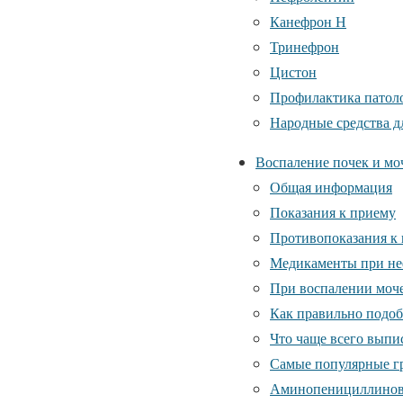
Канефрон Н
Тринефрон
Цистон
Профилактика патоло
Народные средства д
Воспаление почек и мо
Общая информация
Показания к приему
Противопоказания к
Медикаменты при не
При воспалении моч
Как правильно подоб
Что чаще всего выпи
Самые популярные г
Аминопенициллинов