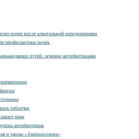
гии почек после алкогольной передозировки
ля профилактики почек
чевыводящих путей: лечение антибиотиками
 применению
фритах
еточника
рать таблетки
сывает врач
руппы антибиотиков
ая и уколы «Ампициллина»