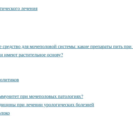
тического лечения
 средство для мочеполовой системы: какие препараты пить пр
и имеют растительное основу?
молитиков
ммунитет при мочеполовых патологиях?
дицины при лечении урологических болезней
олоко