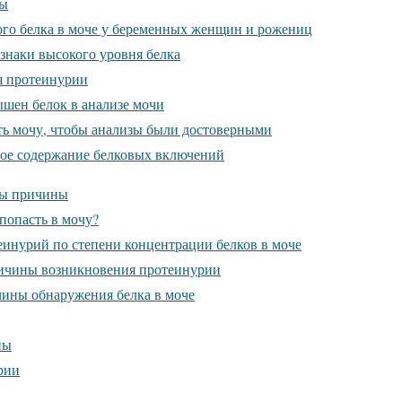
ры
о белка в моче у беременных женщин и рожениц
наки высокого уровня белка
я протеинурии
ышен белок в анализе мочи
ть мочу, чтобы анализы были достоверными
ое содержание белковых включений
ны причины
попасть в мочу?
инурий по степени концентрации белков в моче
ичины возникновения протеинурии
ины обнаружения белка в моче
ны
рии