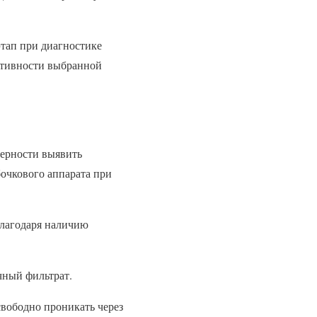
этап при диагностике
ективности выбранной
верности выявить
бочкового аппарата при
благодаря наличию
чный фильтрат.
свободно проникать через