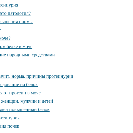
теинурия
это патология?
евышения нормы
у
моче?
м белке в моче
ние народными средствами
значит, норма, причины протеинурии
ледование на белок
яют протеин в моче
у женщин, мужчин и детей
явлен повышенный белок
отеинурия
ния почек