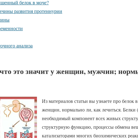
ышенный белок в моче?
ичины развития протеинурии
чины
ременности
очного анализа
 что это значит у женщин, мужчин; нор
Из материалов статьи вы узнаете про белок в 
женщин, нормально ли, как лечиться. Белки 
необходимый компонент всех живых структу
структурную функцию, процессы обмена вещ
катализаторами многих биохимических реакц