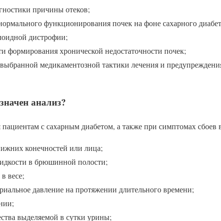
гностики причины отеков;
ормального функционирования почек на фоне сахарного диабе
илоидной дистрофии;
ти формирования хронической недостаточности почек;
выбранной медикаментозной тактики лечения и предупреждени
значен анализ?
 пациентам с сахарным диабетом, а также при симптомах сбоев в
нижних конечностей или лица;
идкости в брюшинной полости;
в весе;
ериальное давление на протяжении длительного времени;
нии;
ества выделяемой в сутки урины;