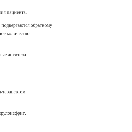
ния пациента.
л подвергаются обратному
ное количество
ные антитела
-терапевтом,
ерулонефрит,