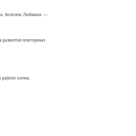
та, болезни Либмана —
я развития повторных
 работе почек: