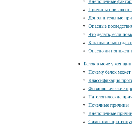
Внепочечные факто
Причины повышенног
Дополнительные приз
Опасные последстви
Что делать, если пов
Как правильно сдава
Опасно ли пониженн
Белок в моче у женщи
Почему белок может 
Классификация проте
Физиологические пр
Патологические прич
Почечные причины
Внепочечные причи
Симптомы протеину