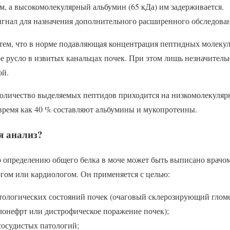
, а высокомолекулярный альбумин (65 кДа) им задерживается.
игнал для назначения дополнительного расширенного обследова
тем, что в норме подавляющая концентрация пептидных молеку
е русло в извитых канальцах почек. При этом лишь незначитель
ой.
количество выделяемых пептидов приходится на низкомолекуляр
 время как 40 % составляют альбумины и мукопротеины.
я анализ?
о определению общего белка в моче может быть выписано врачом
гом или кардиологом. Он применяется с целью:
тологических состояний почек (очаговый склерозирующий глом
онефрт или дистрофическое поражение почек);
сосудистых патологий;