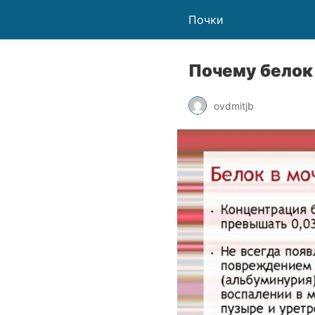
Почки
Почему белок
ovdmitjb