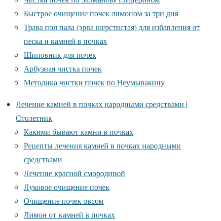
Быстрое очищение почек лимоном за три дня
Трава пол пала (эрва шерстистая) для избавления от
песка и камней в почках
Шиповник для почек
Арбузная чистка почек
Методика чистки почек по Неумывакину
Лечение камней в почках народными средствами |
Столетник
Какими бывают камни в почках
Рецепты лечения камней в почках народными
средствами
Лечение красной смородиной
Луковое очищение почек
Очищение почек овсом
Лимон от камней в почках