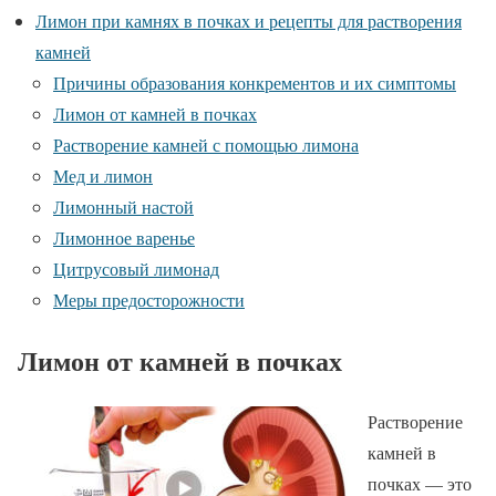
Лимон при камнях в почках и рецепты для растворения
камней
Причины образования конкрементов и их симптомы
Лимон от камней в почках
Растворение камней с помощью лимона
Мед и лимон
Лимонный настой
Лимонное варенье
Цитрусовый лимонад
Меры предосторожности
Лимон от камней в почках
Растворение
камней в
почках — это