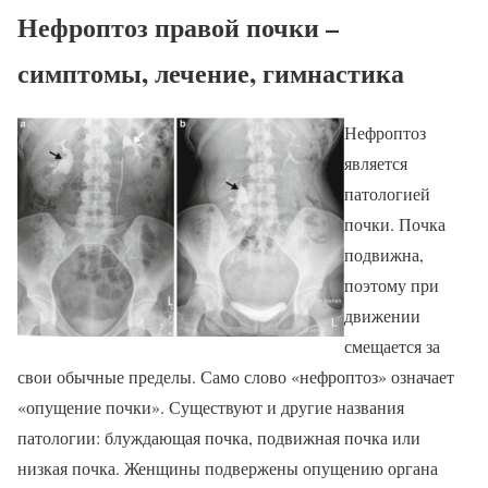
Нефроптоз правой почки –
симптомы, лечение, гимнастика
Нефроптоз
является
патологией
почки. Почка
подвижна,
поэтому при
движении
смещается за
свои обычные пределы. Само слово «нефроптоз» означает
«опущение почки». Существуют и другие названия
патологии: блуждающая почка, подвижная почка или
низкая почка. Женщины подвержены опущению органа