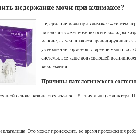
ить недержание мочи при климаксе?
Недержание мочи при климаксе – совсем нер
патология может возникать и в молодом возр
менопаузы усиливаются провоцирующие фак
уменьшение гормонов, старение мышц, осл
системы, все чаще допускающей возникнов
заболеваний.
Причины патологического состоян
оянной основе развивается из-за ослабления мышц сфинктера. П
ти влагалища. Это может происходить во время прохождения реб