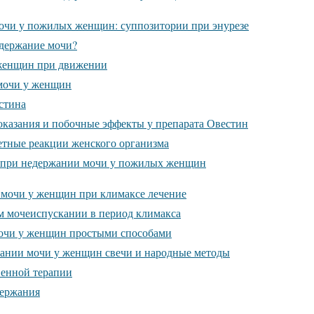
очи у пожилых женщин: суппозитории при энурезе
едержание мочи?
женщин при движении
мочи у женщин
стина
оказания и побочные эффекты у препарата Овестин
етные реакции женского организма
 при недержании мочи у пожилых женщин
 мочи у женщин при климаксе лечение
ом мочеиспускании в период климакса
очи у женщин простыми способами
жании мочи у женщин свечи и народные методы
венной терапии
ержания