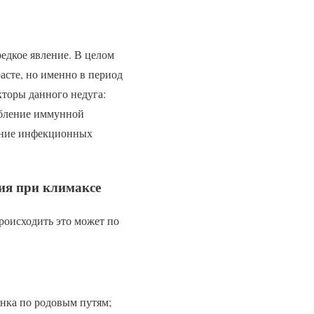
едкое явление. В целом
асте, но именно в период
торы данного недуга:
абление иммунной
ение инфекционных
ия при климаксе
роисходить это может по
енка по родовым путям;