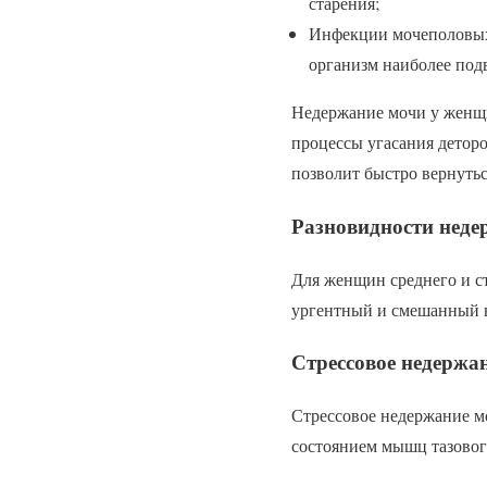
старения;
Инфекции мочеполовых 
организм наиболее под
Недержание мочи у женщи
процессы угасания детор
позволит быстро вернуть
Разновидности неде
Для женщин среднего и ст
ургентный и смешанный 
Стрессовое недержа
Стрессовое недержание мо
состоянием мышц тазового