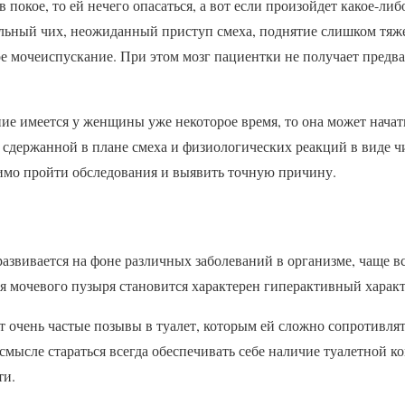
 покое, то ей нечего опасаться, а вот если произойдет какое-либ
льный чих, неожиданный приступ смеха, поднятие слишком тяже
е мочеиспускание. При этом мозг пациентки не получает предв
ие имеется у женщины уже некоторое время, то она может начать
 сдержанной в плане смеха и физиологических реакций в виде ч
имо пройти обследования и выявить точную причину.
азвивается на фоне различных заболеваний в организме, чаще в
я мочевого пузыря становится характерен гиперактивный характ
очень частые позывы в туалет, которым ей сложно сопротивлят
смысле стараться всегда обеспечивать себе наличие туалетной к
ти.