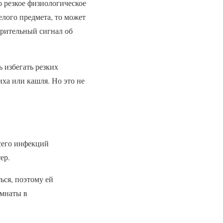
о резкое физиологическое
лого предмета, то может
арительный сигнал об
 избегать резких
иха или кашля. Но это не
сего инфекций
ер.
ься, поэтому ей
омнаты в