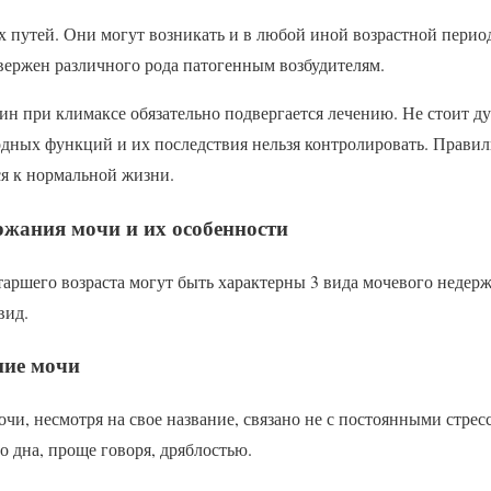
путей. Они могут возникать и в любой иной возрастной период
вержен различного рода патогенным возбудителям.
н при климаксе обязательно подвергается лечению. Не стоит ду
одных функций и их последствия нельзя контролировать. Прави
ся к нормальной жизни.
ржания мочи и их особенности
аршего возраста могут быть характерны 3 вида мочевого недерж
вид.
ние мочи
чи, несмотря на свое название, связано не с постоянными стрес
 дна, проще говоря, дряблостью.