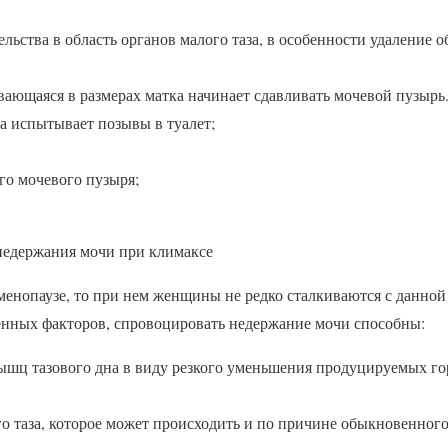
ьства в область органов малого таза, в особенности удаление о
вающаяся в размерах матка начинает сдавливать мочевой пузырь
а испытывает позывы в туалет;
о мочевого пузыря;
 недержания мочи при климаксе
менопаузе, то при нем женщины не редко сталкиваются с данной
енных факторов, спровоцировать недержание мочи способны:
ышц тазового дна в виду резкого уменьшения продуцируемых го
го таза, которое может происходить и по причине обыкновенног