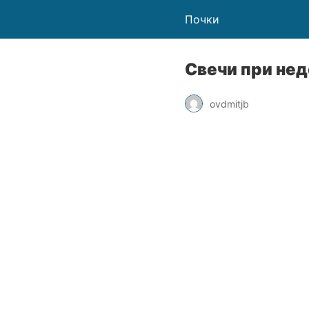
Почки
Свечи при не
ovdmitjb