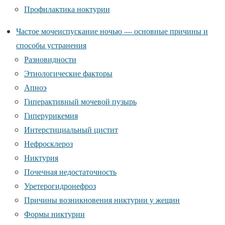
Профилактика ноктурии
Частое мочеиспускание ночью — основные причины и
способы устранения
Разновидности
Этиологические факторы
Апноэ
Гиперактивный мочевой пузырь
Гиперурикемия
Интерстициальный цистит
Нефросклероз
Никтурия
Почечная недостаточность
Уретерогидронефроз
Причины возникновения никтурии у жещин
Формы никтурии