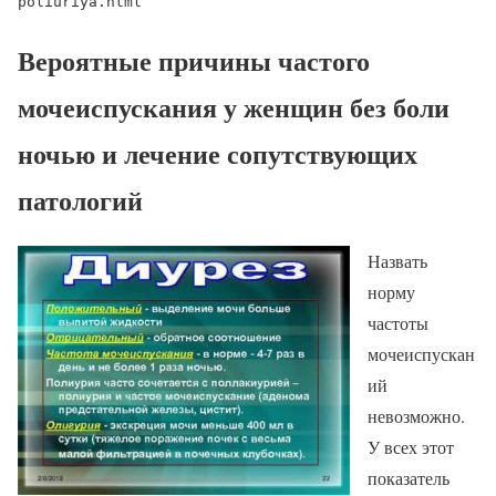
poliuriya.html
Вероятные причины частого
мочеиспускания у женщин без боли
ночью и лечение сопутствующих
патологий
Назвать
норму
частоты
мочеиспускан
ий
невозможно.
У всех этот
показатель