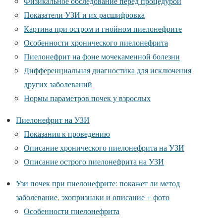
Физикальное обследование перед процедурой
Показатели УЗИ и их расшифровка
Картина при остром и гнойном пиелонефрите
Особенности хронического пиелонефрита
Пиелонефрит на фоне мочекаменной болезни
Дифференциальная диагностика для исключения
других заболеваний
Нормы параметров почек у взрослых
Пиелонефрит на УЗИ
Показания к проведению
Описание хронического пиелонефрита на УЗИ
Описание острого пиелонефрита на УЗИ
Узи почек при пиелонефрите: покажет ли метод
заболевание, эхопризнаки и описание + фото
Особенности пиелонефрита