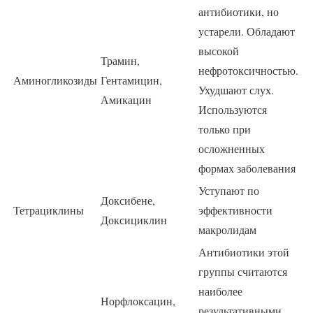
антибиотики, но
устарели. Обладают
высокой
Трамин,
нефротоксичностью.
Аминогликозиды
Гентамицин,
Ухудшают слух.
Амикацин
Используются
только при
осложненных
формах заболевания
Уступают по
Доксибене,
Тетрациклины
эффективности
Доксициклин
макролидам
Антибиотики этой
группы считаются
наиболее
Норфлоксацин,
результативными.