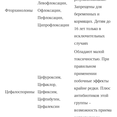
Левофлоксацин,
Запрещены для
Фторхинолоны
Офлоксацин,
беременных и
Пефлоксацин,
кормящих. Детям до
Ципрофлоксацин
16 лет только в
исключительных
случаях
Обладают малой
токсичностью. При
правильном
применении
Цефуроксим,
побочные эффекты
Цефаклор,
крайне редки. Плюс
Цефалоспорины
Цефиксим,
антибиотиков этой
Цефтибутен,
группы –
Цефалексин
возможность приема