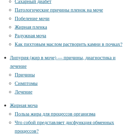
Сахарный диабет
Патологические причины пленок на моче
Побеление мочи
Жирная пленка
Радужная моча
Как пихтовым маслом растворить камни в почках?
Липурия (жир в моче) — причины, диагностика и
лечение
Причины
Симптомы
Лечение
Жирная моча
Польза жира для процессов организма
Что собой представляет дисфункция обменных
процессов?