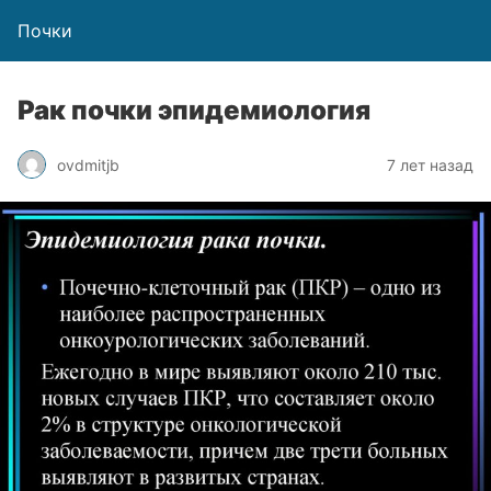
Почки
Рак почки эпидемиология
ovdmitjb
7 лет назад