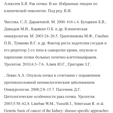
Алексеев Б.Я. Рак почки. В кн. Избранные лекции по
клинической онкологии. Под ред. В.И.
Чиссова, С.Л. Дарьяловой. М. 2000. 616 с.4. Бухаркин Б.В.,
Давыдов М.И., Карякин О.Б. и др. Клиническая
онкоурология. М. 2003:24–26.5. Трапезникова М.Ф., Глыбин
П.В., Туманян В.Г. и др. Фактор роста эндотелия сосудов и
его рецептор 2-го типа в сыворотке крови, опухоли и
паренхиме почки больных почечно-клеточнымраком.
Урология. 2010;4:3–7.6. Аляев Ю.Г., Григорян З.Г.
, Левко А.А. Опухоль почки в сочетании с поражением
противоположной неонкологическим заболеванием.
Онкоурология. 2008;2:8–15.7. Пасечник Д.Г.
Цитологические особенности рака почки. Урология.
2003;5:58–62.8. Lineban W.M., Vasselli J., Srinivasan R. et al.
Genetic basis of cancer of the kidney: disease-specific approaches