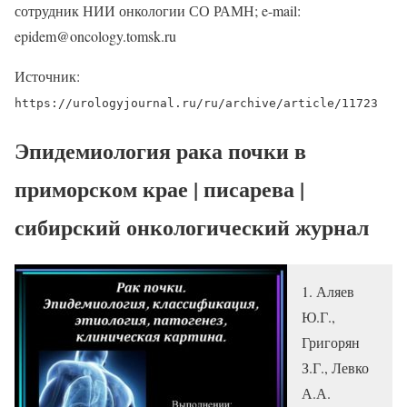
сотрудник НИИ онкологии СО РАМН; e-mail:
epidem@oncology.tomsk.ru
Источник:
https://urologyjournal.ru/ru/archive/article/11723
Эпидемиология рака почки в
приморском крае | писарева |
сибирский онкологический журнал
1. Аляев
Ю.Г.,
Григорян
З.Г., Левко
А.А.