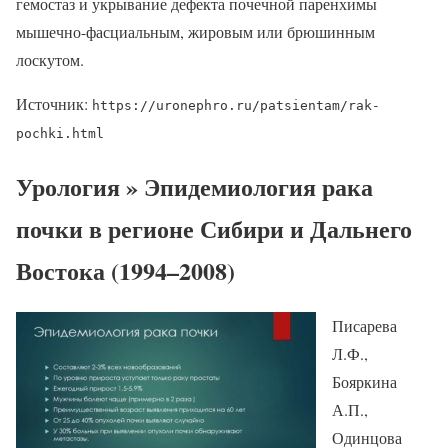
гемостаз и укрывание дефекта почечной паренхимы
мышечно-фасциальным, жировым или брюшинным
лоскутом.
Источник:
https://uronephro.ru/patsientam/rak-
pochki.html
Урология » Эпидемиология рака
почки в регионе Сибири и Дальнего
Востока (1994–2008)
Писарева
Л.Ф.,
Бояркина
А.П.,
Одинцова