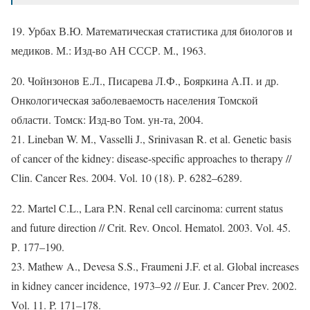
19. Урбах В.Ю. Математическая статистика для биологов и
медиков. М.: Изд-во АН СССР. М., 1963.
20. Чойнзонов Е.Л., Писарева Л.Ф., Бояркина А.П. и др.
Онкологическая заболеваемость населения Томской
области. Томск: Изд-во Том. ун-та, 2004.
21. Lineban W. M., Vasselli J., Srinivasan R. et al. Genetic basis
of cancer of the kidney: disease-specific approaches to therapy //
Clin. Cancer Res. 2004. Vol. 10 (18). Р. 6282–6289.
22. Martel C.L., Lara P.N. Renal cell carcinoma: current status
and future direction // Crit. Rev. Oncol. Hematol. 2003. Vol. 45.
Р. 177–190.
23. Mathew A., Devesa S.S., Fraumeni J.F. et al. Global increases
in kidney cancer incidence, 1973–92 // Eur. J. Cancer Prev. 2002.
Vol. 11. P. 171–178.