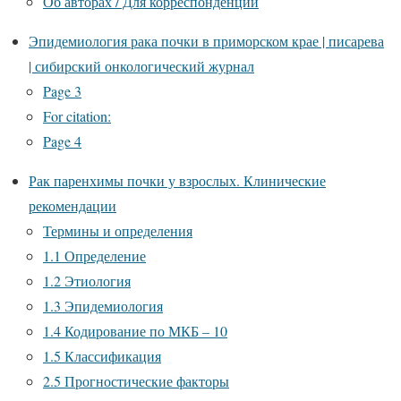
Об авторах / Для корреспонденции
Эпидемиология рака почки в приморском крае | писарева
| сибирский онкологический журнал
Page 3
For citation:
Page 4
Рак паренхимы почки у взрослых. Клинические
рекомендации
Термины и определения
1.1 Определение
1.2 Этиология
1.3 Эпидемиология
1.4 Кодирование по МКБ – 10
1.5 Классификация
2.5 Прогностические факторы