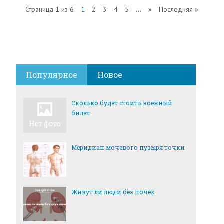
Страница 1 из 6
1
2
3
4
5
...
»
Последняя »
Популярное
Новое
Сколько будет стоить военный
билет
Меридиан мочевого пузыря точки
Живут ли люди без почек