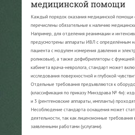
медицинской помощи
Каждый порядок оказания медицинской помощи 
перечислены обязательные к наличию медицински
Например, для отделения реанимации и интенсивн
предусмотрены аппараты ИВЛ с определённым н
пациента с модулем измерения давления и элект
роликовые), а также дефибрилляторы с функцией 
кабинета врача-невролога, стандарт может вклю
исследования поверхностной и глубокой чувстви
Отдельные требования предъявляются к оборудов
(классификация по приказу Минздрава № 4н): изде
и 3 (рентгеновские аппараты, импланты) проход
Несоблюдение стандарта оснащения может стать
деятельности, так как лицензионные требования
заявленными работами (услугами).