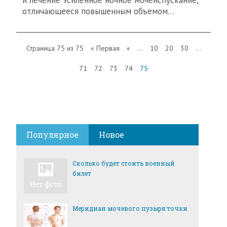
и лечение Усиленное ночное мочеиспускание,
отличающееся повышенным объемом…
Страница 75 из 75
« Первая
«
...
10
20
30
...
71
72
73
74
75
Популярное
Новое
Сколько будет стоить военный
билет
Меридиан мочевого пузыря точки