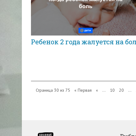
Ребенок 2 года жалуется на бо
Страница 30 из 75
« Первая
«
...
10
20
...