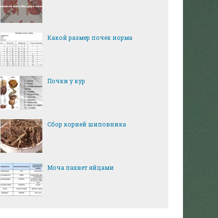
Какой размер почек норма
Почки у кур
Сбор корней шиповника
Моча пахнет яйцами