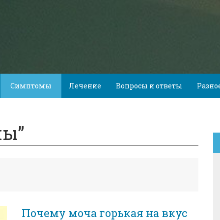
Симптомы
Лечение
Вопросы и ответы
Разно
мы”
Почему моча горькая на вкус