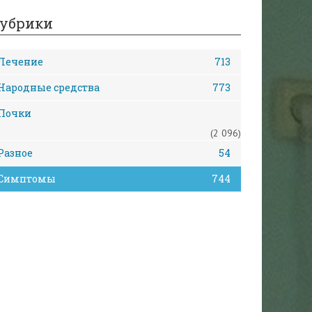
убрики
Лечение
713
Народные средства
773
Почки
(2 096)
Разное
54
Симптомы
744