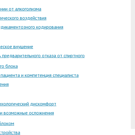
нии от алкоголизма
ического воздействия
едикаментозного кодирования
ческое внушение
 предварительного отказа от спиртного
го блока
 пациента и компетенция специалиста
ения
сихологический дискомфорт
 и возможные осложнения
блоком
стройства