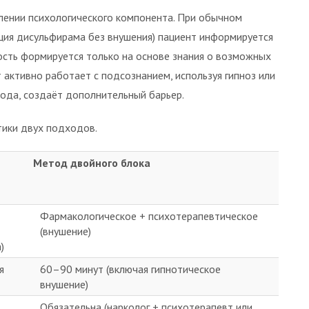
лении психологического компонента. При обычном
ция дисульфирама без внушения) пациент информируется
вость формируется только на основе знания о возможных
 активно работает с подсознанием, используя гипноз или
тода, создаёт дополнительный барьер.
тики двух подходов.
Метод двойного блока
Фармакологическое + психотерапевтическое
(внушение)
)
я
60–90 минут (включая гипнотическое
внушение)
Обязательна (нарколог + психотерапевт или