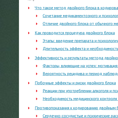
Что такое метод двойного блока в кодирова
Сочетание медикаментозного и психолог
Отличие двойного блока от обычного м
Как проводится процедура двойного блока
Этапы: введение препарата и психологи
Длительность эффекта и необходимость
Эффективность и результаты метода двойно
Факторы, влияющие на успех: мотивация
Вероятность рецидива и период наблюд
Побочные эффекты и риски двойного блока
Реакции при употреблении алкоголя и п
Необходимость медицинского контроля
Противопоказания к кодированию двойным 
Сердечно-сосудистые и психические рас