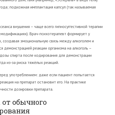
года; подкожная имплантация капсул (так называемая
сеанса внушения – чаще всего гипносуггестивной терапии
 модификациях). Врач-психотерапевт формирует у
о, создавая эмоциональную связь между алкоголем и
ся демонстрацией реакции организма на алкоголь –
дозы спирта после кодирования для демонстрации
гда из‑за риска тяжёлых реакций.
перед употреблением: даже если пациент попытается
реакция на препарат остановит его. На практике
очности дозировки препарата.
 от обычного
ирования