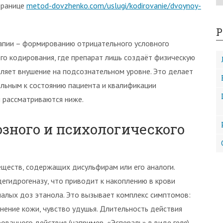
транице
metod-dovzhenko.com/uslugi/kodirovanie/dvoynoy-
Р
апии – формированию отрицательного условного
ого кодирования, где препарат лишь создаёт физическую
ляет внушение на подсознательном уровне. Это делает
льным к состоянию пациента и квалификации
 рассматриваются ниже.
зного и психологического
ществ, содержащих дисульфирам или его аналоги.
гидрогеназу, что приводит к накоплению в крови
алых доз этанола. Это вызывает комплекс симптомов:
нение кожи, чувство удушья. Длительность действия
ованного действия (например, «Эспераль» в виде геля)