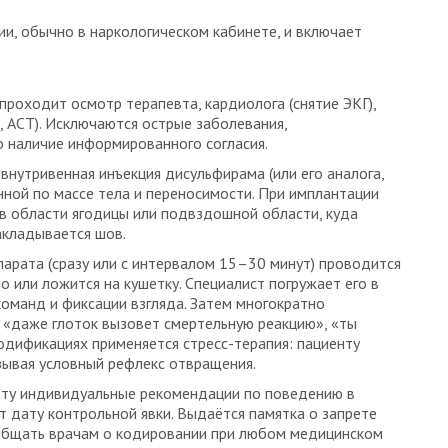
и, обычно в наркологическом кабинете, и включает
роходит осмотр терапевта, кардиолога (снятие ЭКГ),
, АСТ). Исключаются острые заболевания,
 наличие информированного согласия.
нутривенная инъекция дисульфирама (или его аналога,
нной по массе тела и переносимости. При имплантации
 в области ягодицы или подвздошной области, куда
акладывается шов.
арата (сразу или с интервалом 15–30 минут) проводится
о или ложится на кушетку. Специалист погружает его в
оманд и фиксации взгляда. Затем многократно
, «даже глоток вызовет смертельную реакцию», «ты
одификациях применяется стресс-терапия: пациенту
зывая условный рефлекс отвращения.
ту индивидуальные рекомендации по поведению в
т дату контрольной явки. Выдаётся памятка о запрете
общать врачам о кодировании при любом медицинском