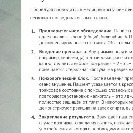
Процедура проводится в медицинском учреждени
несколько последовательных этапов.
Предварительное обследование.
Пациент п
сдаёт анализы крови (общий, билирубин, АЛТ
декомпенсированные состояния. Обязательно
Введение препарата.
Внутримышечная или в
например, цианамида) в дозировке, рассчита
капсул делается небольшой разрез – 2–3 см
помещается стерильная капсула. На разрез н
Психологический блок.
После введения преп
сеанс внушения. Пациент усаживается в кресл
трансовое состояние с помощью словесных к
повторяются установки: «алкоголь – это яд»
полностью защищён от тяги». В некоторых м
демонстрируют реакцию на запах спирта, вы
Закрепление результата.
Врач даёт пациен
случае возникшего желания выпить, назначае
употребления алкоголя и необходимости со