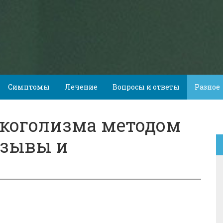
Симптомы
Лечение
Вопросы и ответы
Разное
лкоголизма методом
тзывы и