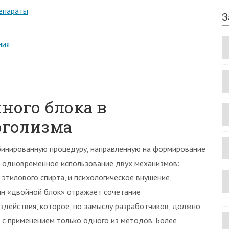
репараты
З
ния
йного блока в
оголизма
бинированную процедуру, направленную на формирование
т одновременное использование двух механизмов:
этилового спирта, и психологическое внушение,
ин «двойной блок» отражает сочетание
здействия, которое, по замыслу разработчиков, должно
с применением только одного из методов. Более