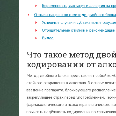
Беременность, лактация и аллергия на п
Отзывы пациентов о методе двойного блока
Успешные случаи и субъективные ощуще
Отрицательные отклики и рекомендации
Видео
Что такое метод дво
кодировании от алк
Метод двойного блока представляет собой ком
стойкого отвращения к алкоголю. В основе лежи
введение препарата, блокирующего расщепление 
закрепляющее страх перед употреблением. Терм
фармакологического и психотерапевтического во
повысить надёжность кодирования по сравнению 