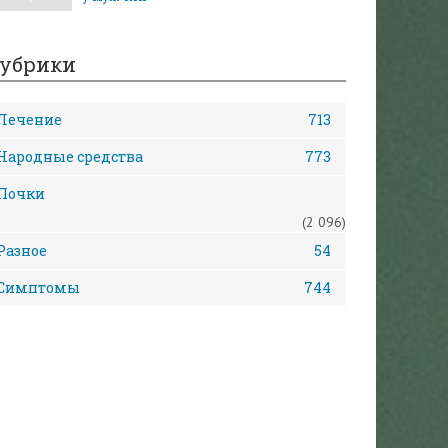
убрики
Лечение
713
Народные средства
773
Почки
(2 096)
Разное
54
Симптомы
744