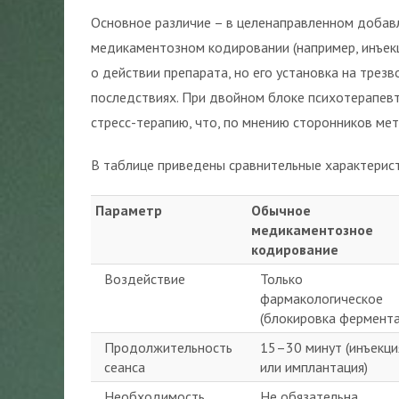
Основное различие – в целенаправленном добав
медикаментозном кодировании (например, инъек
о действии препарата, но его установка на трез
последствиях. При двойном блоке психотерапевт
стресс-терапию, что, по мнению сторонников ме
В таблице приведены сравнительные характерис
Параметр
Обычное
медикаментозное
кодирование
Воздействие
Только
фармакологическое
(блокировка фермента
Продолжительность
15–30 минут (инъекци
сеанса
или имплантация)
Необходимость
Не обязательна