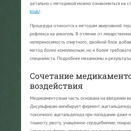
детально с методикой можно ознакомиться на с
blok/
.
Процедура относится к методам аверсивной тер
рефлекса на алкоголь. В отличие от лекарственн
непереносимость спиртного, двойной блок добав
метод более комплексным, но и более требовате
специалиста. Подробнее механизмы и результаты
Сочетание медикаменто
воздействия
Медикаментозная часть основана на введении ве
Дисульфирам ингибирует фермент ацетальдегидде
токсичного ацетальдегида при попадании даже м
тошноту, рвоту, учащённое сердцебиение, покрас
зависит от формы препарата: инъекция пролонгир