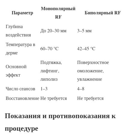
Монополярный
Параметр
Биполярный RF
RF
Глубина
До 20–30 мм
3–5 мм
воздействия
Температура в
60–70 °C
42–45 °C
дерме
Подтяжка,
Поверхностное
Основной
лифтинг,
омоложение,
эффект
липолиз
увлажнение
Число сеансов
1–3
4–8
Восстановление
Не требуется
Не требуется
Показания и противопоказания к
процедуре