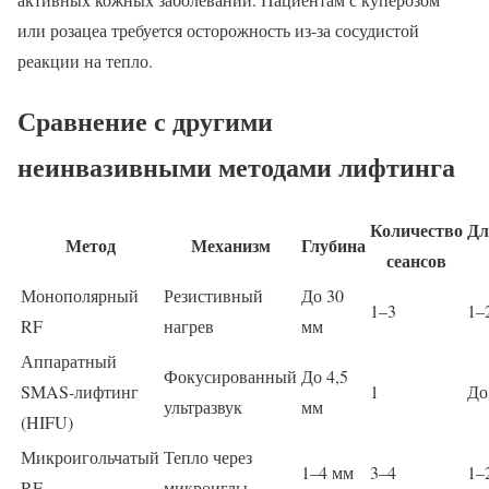
или розацеа требуется осторожность из-за сосудистой
реакции на тепло.
Сравнение с другими
неинвазивными методами лифтинга
Количество
Дл
Метод
Механизм
Глубина
сеансов
Монополярный
Резистивный
До 30
1–3
1–
RF
нагрев
мм
Аппаратный
Фокусированный
До 4,5
SMAS-лифтинг
1
До
ультразвук
мм
(HIFU)
Микроигольчатый
Тепло через
1–4 мм
3–4
1–
RF
микроиглы