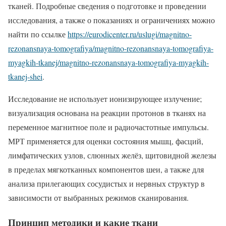
тканей. Подробные сведения о подготовке и проведении
исследования, а также о показаниях и ограничениях можно
найти по ссылке
https://eurodicenter.ru/uslugi/magnitno-
rezonansnaya-tomografiya/magnitno-rezonansnaya-tomografiya-
myagkih-tkanej/magnitno-rezonansnaya-tomografiya-myagkih-
tkanej-shei
.
Исследование не использует ионизирующее излучение;
визуализация основана на реакции протонов в тканях на
переменное магнитное поле и радиочастотные импульсы.
МРТ применяется для оценки состояния мышц, фасций,
лимфатических узлов, слюнных желёз, щитовидной железы
в пределах мягкотканных компонентов шеи, а также для
анализа прилегающих сосудистых и нервных структур в
зависимости от выбранных режимов сканирования.
Принцип методики и какие ткани