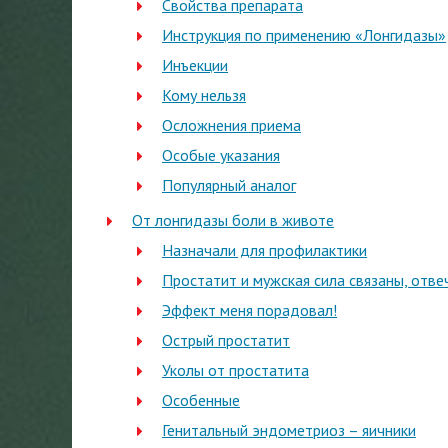
Свойства препарата
Инструкция по применению «Лонгидазы»
Инъекции
Кому нельзя
Осложнения приема
Особые указания
Популярный аналог
От лонгидазы боли в животе
Назначали для профилактики
Простатит и мужская сила связаны, отв
Эффект меня порадовал!
Острый простатит
Уколы от простатита
Особенные
Генитальный эндометриоз – яичники