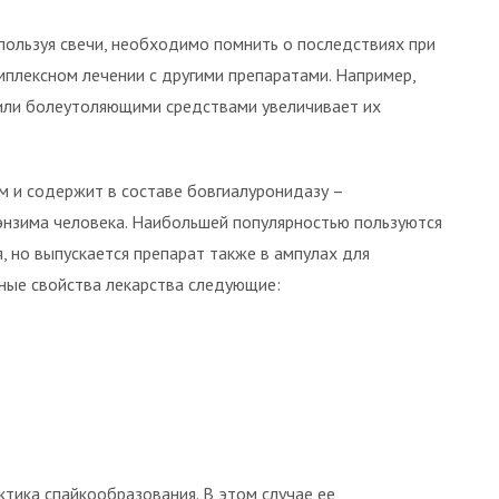
пользуя свечи, необходимо помнить о последствиях при
мплексном лечении с другими препаратами. Например,
 или болеутоляющими средствами увеличивает их
м и содержит в составе бовгиалуронидазу –
энзима человека. Наибольшей популярностью пользуются
я, но выпускается препарат также в ампулах для
ные свойства лекарства следующие:
ктика спайкообразования. В этом случае ее