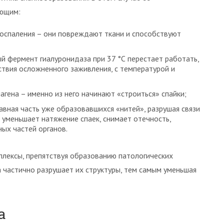
ующим:
оспаления – они повреждают ткани и способствуют
й фермент гиалуронидаза при 37 °С перестает работать,
ствия осложненного заживления, с температурой и
гена – именно из него начинают «строиться» спайки;
авная часть уже образовавшихся «нитей», разрушая связи
 уменьшает натяжение спаек, снимает отечность,
ых частей органов.
лексы, препятствуя образованию патологических
на частично разрушает их структуры, тем самым уменьшая
а