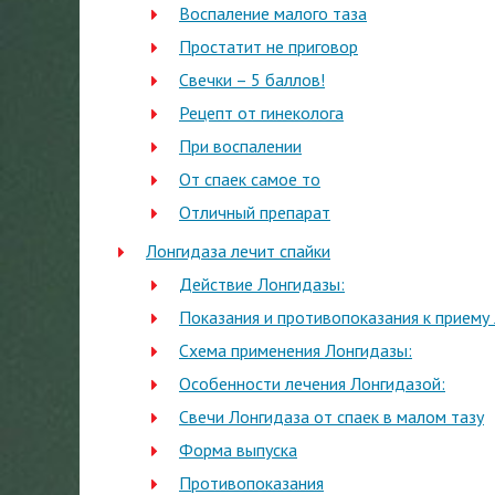
Воспаление малого таза
Простатит не приговор
Свечки – 5 баллов!
Рецепт от гинеколога
При воспалении
От спаек самое то
Отличный препарат
Лонгидаза лечит спайки
Действие Лонгидазы:
Показания и противопоказания к приему
Схема применения Лонгидазы:
Особенности лечения Лонгидазой:
Свечи Лонгидаза от спаек в малом тазу
Форма выпуска
Противопоказания