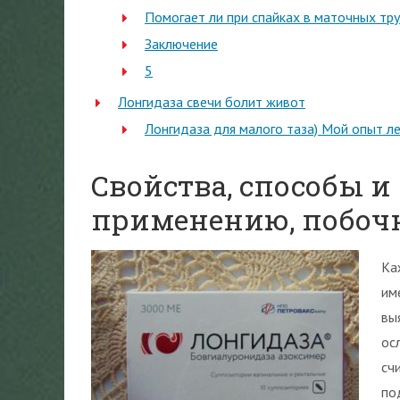
Помогает ли при спайках в маточных тр
Заключение
5
Лонгидаза свечи болит живот
Лонгидаза для малого таза) Мой опыт л
Свойства, способы и
применению, побоч
Ка
им
вы
ос
сч
по