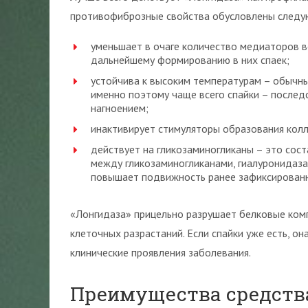
противофиброзные свойства обусловлены след
уменьшает в очаге количество медиаторов в
дальнейшему формированию в них спаек;
устойчива к высоким температурам – обычны
именно поэтому чаще всего спайки – послед
нагноением;
инактивирует стимуляторы образования колла
действует на гликозаминогликаны – это сост
между гликозаминогликанами, гиалуронидаза
повышает подвижность ранее зафиксированн
«Лонгидаза» прицельно разрушает белковые комп
клеточных разрастаний. Если спайки уже есть, о
клинические проявления заболевания.
Преимущества средств