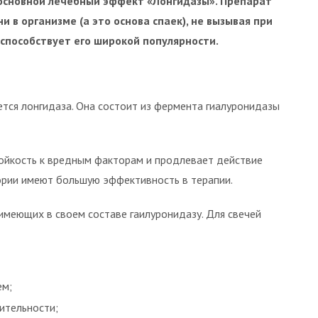
основной лечебный эффект «Лонгидазы». Препарат
 в организме (а это основа спаек), не вызывая при
 способствует его широкой популярности.
тся лонгидаза. Она состоит из фермента гиалуронидазы
тойкость к вредным факторам и продлевает действие
тории имеют большую эффективность в терапии.
имеющих в своем составе гаилуронидазу. Для свечей
ем;
ительности;