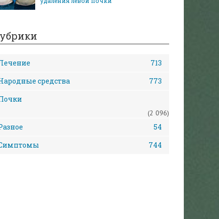
удаления левой почки
убрики
Лечение
713
Народные средства
773
Почки
(2 096)
Разное
54
Симптомы
744