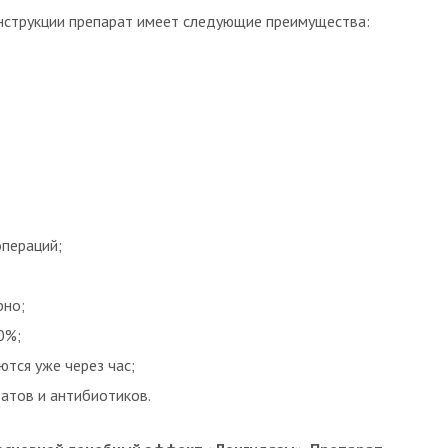
инструкции препарат имеет следующие преимущества:
операций;
рно;
0%;
тся уже через час;
атов и антибиотиков.