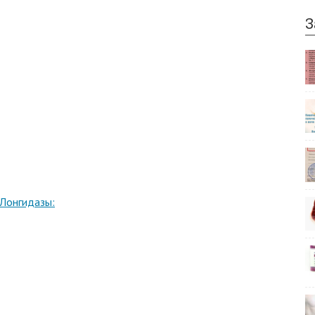
З
 Лонгидазы: