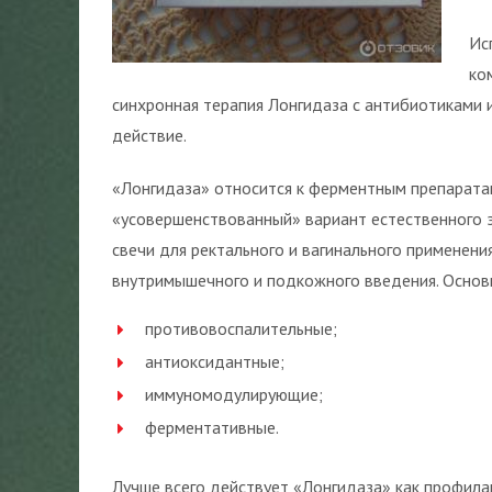
Ис
ко
синхронная терапия Лонгидаза с антибиотиками
действие.
«Лонгидаза» относится к ферментным препарата
«усовершенствованный» вариант естественного 
свечи для ректального и вагинального применени
внутримышечного и подкожного введения. Основ
противовоспалительные;
антиоксидантные;
иммуномодулирующие;
ферментативные.
Лучше всего действует «Лонгидаза» как профила