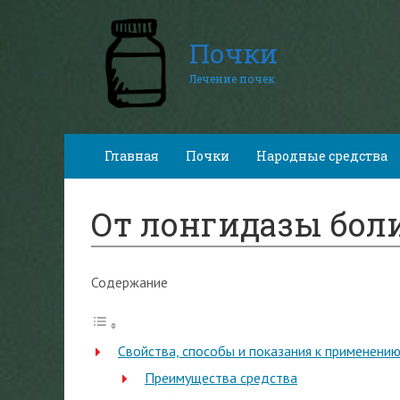
Почки
Лечение почек
Главная
Почки
Народные средства
От лонгидазы бол
Содержание
Свойства, способы и показания к применени
Преимущества средства