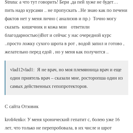
Struna: а что тут говорить! Бери ,да пей хуже не будет…
пить надо курсами .. не пропускать ..Не знаю как по печени
фактов нет у меня лично ( анализов и пр.) Точно могу
сказать кишечник и кожа мои ответили
благодарностью))Вот и сейчас у нас очередной курс
..просто ложку сухого шрота в рот , водой запил и готово ,
желательно перед едой , но у меня как получится ..
vlad12vlad1: Я не врач, но моя племянница врач и еще
один приятель врач – сказали мне, росторопша один из
самых действенных гепопротекторов.
С сайта Отзовик
kroli4enko: У меня хронический гепатит с, болею уже 16
лет, что только не перепробовала, в их числе и шрот