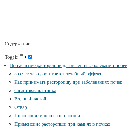
Содержание
Toggle
Применение расторопши для лечения заболеваний почек
За счет чего достигается лечебный эффект
Как принимать расторопшу при заболеваниях почек
Спиртовая настойка
Водный настой
Отвар
Порошок или шрот расторопши
Применение расторопши при камнях в почках