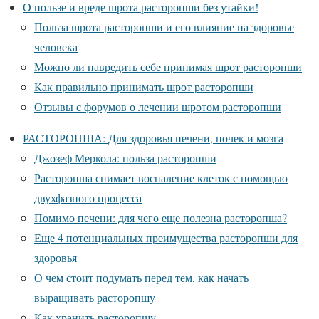
О пользе и вреде шрота расторопши без утайки!
Польза шрота расторопши и его влияние на здоровье
человека
Можно ли навредить себе принимая шрот расторопши
Как правильно принимать шрот расторопши
Отзывы с форумов о лечении шротом расторопши
РАСТОРОПША: Для здоровья печени, почек и мозга
Джозеф Меркола: польза расторопши
Расторопша снимает воспаление клеток с помощью
двухфазного процесса
Помимо печени: для чего еще полезна расторопша?
Еще 4 потенциальных преимущества расторопши для
здоровья
О чем стоит подумать перед тем, как начать
выращивать расторопшу
Как хранить расторопшу