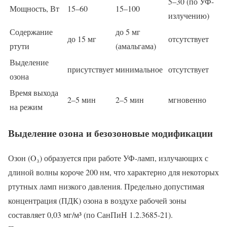
5–30 (по УФ-
Мощность, Вт
15–60
15–100
излучению)
Содержание
до 5 мг
до 15 мг
отсутствует
ртути
(амальгама)
Выделение
присутствует
минимальное
отсутствует
озона
Время выхода
2–5 мин
2–5 мин
мгновенно
на режим
Выделение озона и безозоновые модификации
Озон (O₃) образуется при работе УФ-ламп, излучающих с
длиной волны короче 200 нм, что характерно для некоторых
ртутных ламп низкого давления. Предельно допустимая
концентрация (ПДК) озона в воздухе рабочей зоны
составляет 0,03 мг/м³ (по СанПиН 1.2.3685-21).