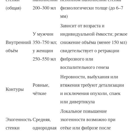
(общая)
200–300 мл
физиологически толще (до 6–7
мм)
Зависит от возраста и
У мужчин
индивидуальной ёмкости; резкое
Внутренний
350–750 мл;
снижение объёма (менее 150 мл)
объём
у женщин
свидетельствует о ретракции
250–550 мл
фиброзного или
воспалительного генеза
Неровности, выбухания или
Ровные,
втяжения требуют детализации
Контуры
чёткие
и исключения опухоли, спаек
или дивертикула
Локальное повышение
Эхогенность
Средняя,
эхогенности возможно при
стенки
однородная
отёке или фиброзе после