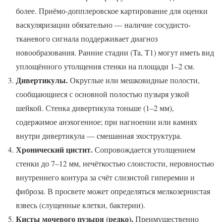
более. Приёмо-допплеровское картирование для оценки
васкуляризации обязательно — наличие сосудисто-
тканевого сигнала поддерживает диагноз
новообразования. Ранние стадии (Ta, T1) могут иметь вид
уплощённого утолщения стенки на площади 1–2 см.
Дивертикулы.
Округлые или мешковидные полости,
сообщающиеся с основной полостью пузыря узкой
шейкой. Стенка дивертикула тоньше (1–2 мм),
содержимое анэхогенное; при нагноении или камнях
внутри дивертикула — смешанная эхоструктура.
Хронический цистит.
Сопровождается утолщением
стенки до 7–12 мм, нечёткостью слоистости, неровностью
внутреннего контура за счёт слизистой гиперемии и
фиброза. В просвете может определяться мелкозернистая
взвесь (слущенные клетки, бактерии).
Кисты мочевого пузыря (редко).
Преимущественно