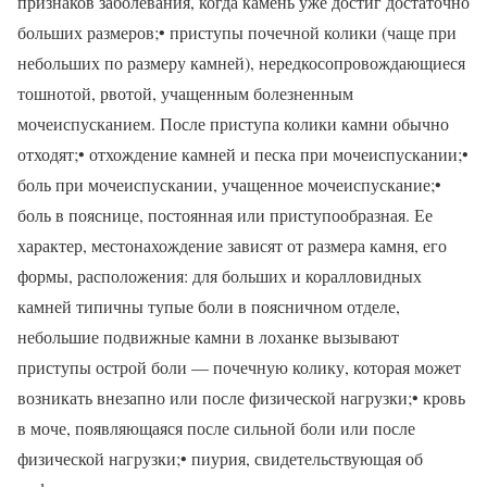
признаков заболевания, когда камень уже достиг достаточно
больших размеров;• приступы почечной колики (чаще при
небольших по размеру камней), нередкосопровождающиеся
тошнотой, рвотой, учащенным болезненным
мочеиспусканием. После приступа колики камни обычно
отходят;• отхождение камней и песка при мочеиспускании;•
боль при мочеиспускании, учащенное мочеиспускание;•
боль в пояснице, постоянная или приступообразная. Ее
характер, местонахождение зависят от размера камня, его
формы, расположения: для больших и коралловидных
камней типичны тупые боли в поясничном отделе,
небольшие подвижные камни в лоханке вызывают
приступы острой боли — почечную колику, которая может
возникать внезапно или после физической нагрузки;• кровь
в моче, появляющаяся после сильной боли или после
физической нагрузки;• пиурия, свидетельствующая об