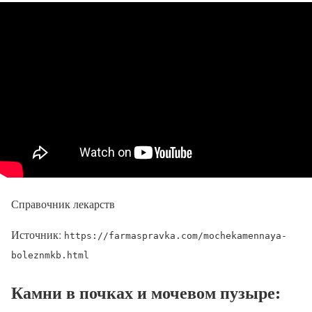
Справочник лекарств
Источник:
https://farmaspravka.com/mochekamennaya-
boleznmkb.html
Камни в почках и мочевом пузыре: