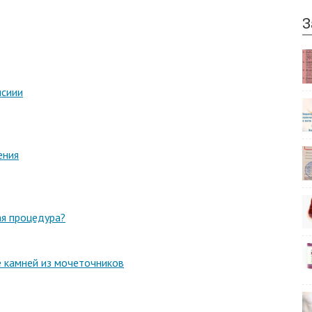
З
псиии
ения
ая процедура?
е камней из мочеточников