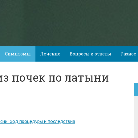
Симптомы
Лечение
Вопросы и ответы
Разное
из почек по латыни
сии: ход процедуры и последствия