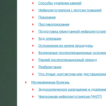
Способы удаления камней
Нефролитотрипсия с литоэкстракцией
Показания
Противопоказания
Подготовка перкутанной нефролитотри
Ход операции
Осложнения во время процедуры
Возможные послеоперационные осложн
Ранний послеоперационный период
Реабилитация
Что лучше: контактная или дистанционн
Мочекаменная болезнь
Эндоскопическое разрушение и удалени
Чрескожная нефролитотрипсия (ЧНЛТ)