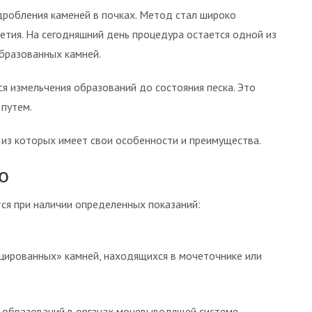
дробления каменей в почках. Метод стал широко
етия. На сегодняшний день процедура остается одной из
бразованных камней.
я измельчения образований до состояния песка. Это
путем.
из которых имеет свои особенности и преимущества.
ю
ся при наличии определенных показаний:
цированных» камней, находящихся в мочеточнике или
 образований в органах мочевыводящей системе.