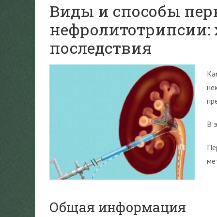
Виды и способы пер
нефролитотрипсии: 
последствия
Ка
не
пр
В 
Пе
ме
Общая информация