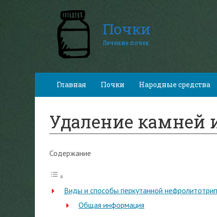
Почки
Лечение почек
Главная
Почки
Народные средства
Удаление камней 
Содержание
Виды и способы перкутанной нефролитотрип
Общая информация