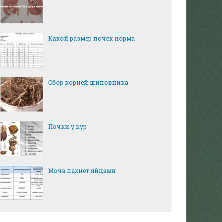
Какой размер почек норма
Сбор корней шиповника
Почки у кур
Моча пахнет яйцами