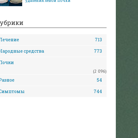
удаления левой почки
убрики
Лечение
713
Народные средства
773
Почки
(2 096)
Разное
54
Симптомы
744