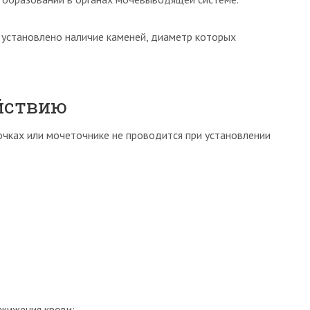
а установлено наличие каменей, диаметр которых
йствию
чках или мочеточнике не проводится при установлении
зжижения крови;