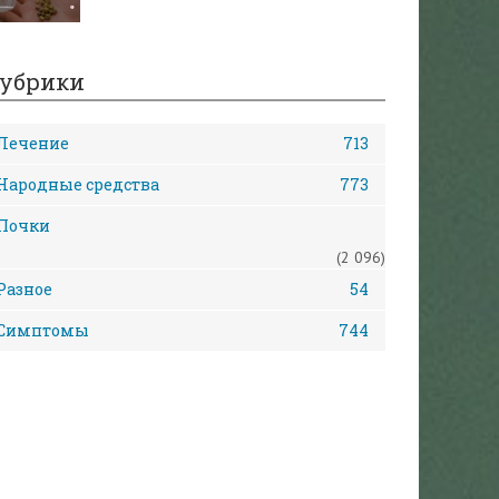
убрики
Лечение
713
Народные средства
773
Почки
(2 096)
Разное
54
Симптомы
744