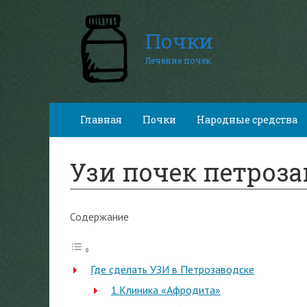
Почки
Лечение почек
Главная
Почки
Народные средства
Узи почек петроза
Содержание
Где сделать УЗИ в Петрозаводске
1.Клиника «Афродита»