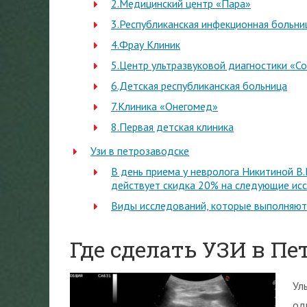
2.Медицинский центр «Пара»
3.Республиканская инфекционная больни
4.Фрау Клиник
5.Центр ультразвуковой диагностики «С
6.Детская республиканская больница
7.Клиника «Онегомед»
8.Первая детская клиника
Узи в петрозаводске
В день приема у невролога Никитиной В
действует скидка 20% на следующие ис
Виды исследований, которые выполняют
Где сделать УЗИ в Пе
Ул
од