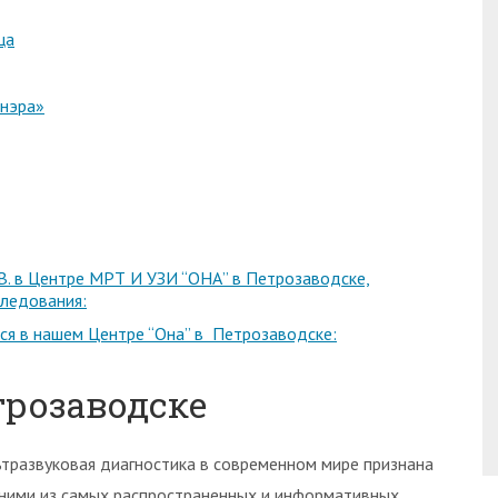
ца
онэра»
.В. в Центре МРТ И УЗИ “ОНА” в Петрозаводске,
следования:
ся в нашем Центре “Она” в Петрозаводске:
трозаводске
ьтразвуковая диагностика в современном мире признана
ними из самых распространенных и информативных