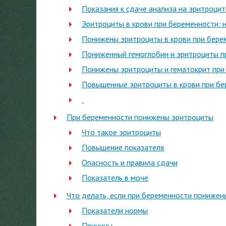
Показания к сдаче анализа на эритроци
Эритроциты в крови при беременности: 
Понижены эритроциты в крови при бере
Пониженный гемоглобин и эритроциты п
Понижены эритроциты и гематокрит при
Повышенные эритроциты в крови при бе
При беременности понижены эритроциты
Что такое эритроциты
Повышение показателя
Опасность и правила сдачи
Показатель в моче
Что делать, если при беременности понижен
Показатели нормы
Причины