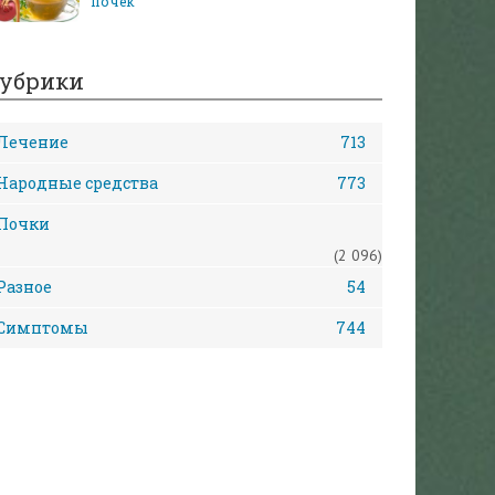
почек
убрики
Лечение
713
Народные средства
773
Почки
(2 096)
Разное
54
Симптомы
744