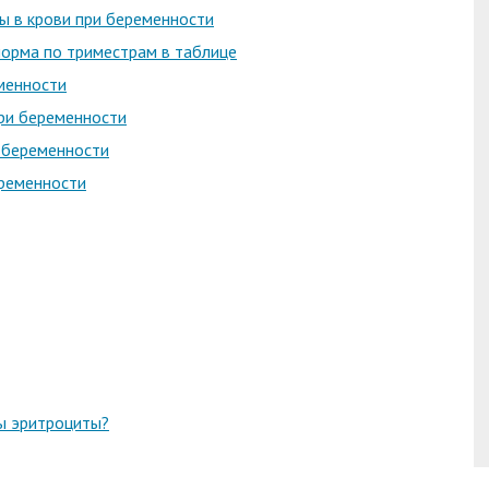
ты в крови при беременности
норма по триместрам в таблице
менности
ри беременности
 беременности
ременности
ы эритроциты?