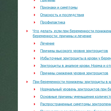
Признаки и симптомы
Опасность и последствия
Профилактика
Что делать, если при беременности понижен
беременности: причины и лечение
Лечение
Причины высокого уровня эритроцитов
Избыточные эритроциты в крови у бер
Эритроциты в анализе крови. Норма и о
Причины снижения уровня эритроцитов
При беременности понижены эритроциты в кр
Нормальный уровень эритроцитов при б
Основные причины уменьшения количест
Распространенные симптомы эритропен