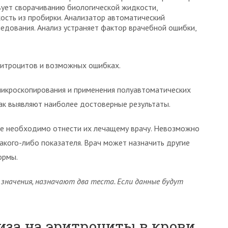
вует сворачиванию биологической жидкости,
кость из пробирки. Анализатор автоматический
едования. Анализ устраняет фактор врачебной ошибки,
ритроцитов и возможных ошибках.
микроскопирования и применения полуавтоматических
Так выявляют наиболее достоверные результаты.
ке необходимо отнести их лечащему врачу. Невозможно
акого-либо показателя. Врач может назначить другие
ормы.
значения, назначают два теста. Если данные будут
иза на эритроциты в крови