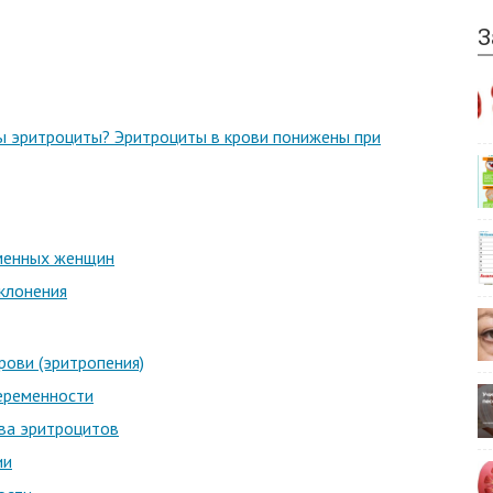
З
ы эритроциты? Эритроциты в крови понижены при
еменных женщин
тклонения
ови (эритропения)
еременности
ва эритроцитов
ии