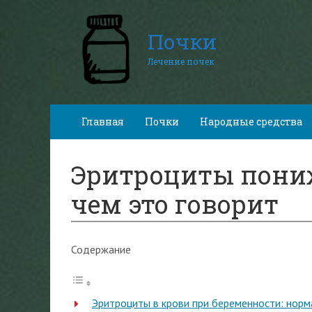
Почки
Лечение почек
Главная
Почки
Народные средства
Эритроциты пониж
чем это говорит
Содержание
Эритроциты в крови при беременности: нор