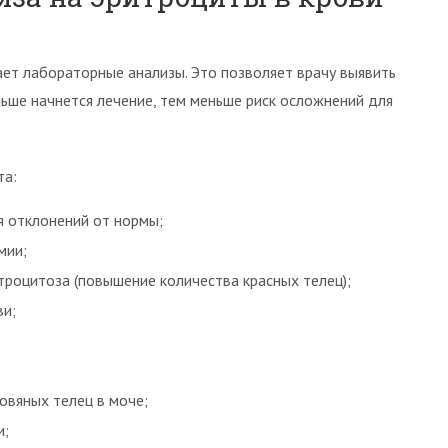
ет лабораторные анализы. Это позволяет врачу выявить
ньше начнется лечение, тем меньше риск осложнений для
та:
я отклонений от нормы;
мии;
роцитоза (повышение количества красных телец);
ви;
овяных телец в моче;
и;