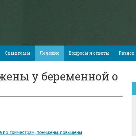
Симптомы
Лечение
Вопросы и ответы
Разное
ены у беременной о
ма по триместрам, понижены, повышены