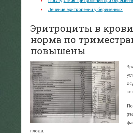
Последствия эритропении при беременн
Лечение эритропении у беременных
Эритроциты в крови
норма по триместра
повышены
Эр
уг
ос
ко
По
(г
фа
плода.