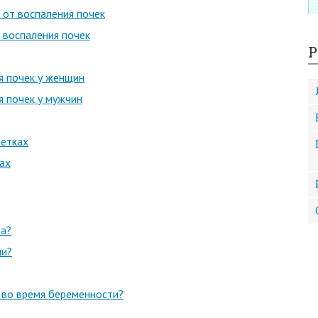
 от воспаления почек
 воспаления почек
Р
я почек у женщин
я почек у мужчин
летках
ах
ва?
чи?
 во время беременности?