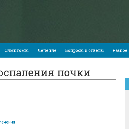
Симптомы
Лечение
Вопросы и ответы
Разное
оспаления почки
лечения