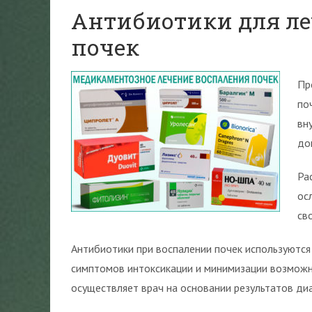
Антибиотики для ле
почек
Пр
по
вн
до
Ра
ос
св
Антибиотики при воспалении почек используются
симптомов интоксикации и минимизации возможн
осуществляет врач на основании результатов диа