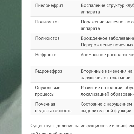
Пиелонефрит
Воспаление структур клу
аппарата
Поликистоз
Поражение чашечно-лох
аппарата
Поликистоз
Врожденное заболевани
Перерождение почечных
Нефроптоз
Аномальное расположени
Гидронефроз
Вторичные изменения на
нарушения оттока мочи
Опухолевые
Развитие патологии, обу
процессы
локализацией образован
Почечная
Состояние с нарушением
недостаточность
выделительной функции
Существует деление на инфекционные и неинфекц
той или иной группе.