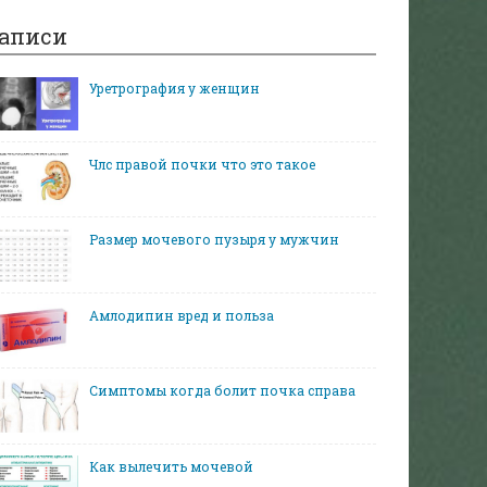
аписи
Уретрография у женщин
Члс правой почки что это такое
Размер мочевого пузыря у мужчин
Амлодипин вред и польза
Симптомы когда болит почка справа
Как вылечить мочевой