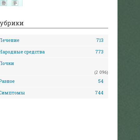
убрики
Лечение
713
Народные средства
773
Почки
(2 096)
Разное
54
Симптомы
744