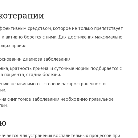
котерапии
ффективным средством, которое не только препятствует
 и активно борется с ними. Для достижения максимально
ющих правил.
основании диагноза заболевания.
вка, кратность приема, и суточные нормы подбирается с
а пациента, стадии болезни.
ению независимо от степени распространенности
ии.
ения симптомов заболевания необходимо правильное
пии.
ию
начается для устранения воспалительных процессов при