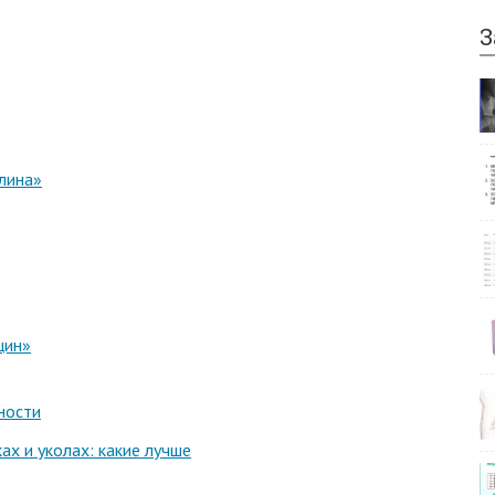
З
лина»
цин»
ности
ах и уколах: какие лучше