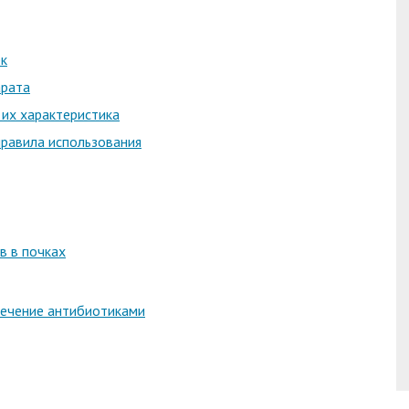
ек
арата
 их характеристика
правила использования
в в почках
лечение антибиотиками