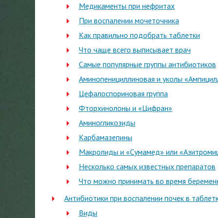
Медикаменты при нефритах
При воспалении мочеточника
Как правильно подобрать таблетки
Что чаще всего выписывает врач
Самые популярные группы антибиотиков
Аминопенициллиновая и уколы «Ампицил
Цефалоспориновая группа
Фторхинолоны и «Цифран»
Аминогликозиды
Карбамазепины
Макролиды и «Сумамед» или «Азитроми
Несколько самых известных препаратов
Что можно принимать во время беремен
Антибиотики при воспалении почек в таблетк
Виды