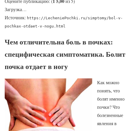
1
5,00
Оцените публикацию: (
из 5)
Загрузка…
Источник:
https://LecheniePochki.ru/simptomy/bol-v-
pochkax-otdaet-v-nogu.html
Чем отличительна боль в почках:
специфическая симптоматика. Болит
почка отдает в ногу
Как можно
понять, что
болят именно
почки? Что
болезненные
явления в