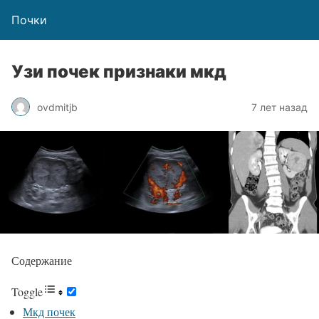
Почки
Узи почек признаки мкд
ovdmitjb
7 лет назад
Содержание
Toggle
Мкд почек