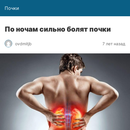
Почки
По ночам сильно болят почки
ovdmitjb
7 лет назад