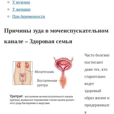
У мужчин
У женщин
При беременности
Причины зуда в мочеиспускательном
канале – Здоровая семья
Часто болезни
постигают
даже тех, кто
старательно
ведет
здоровый
образ жизни и
придерживалс
я