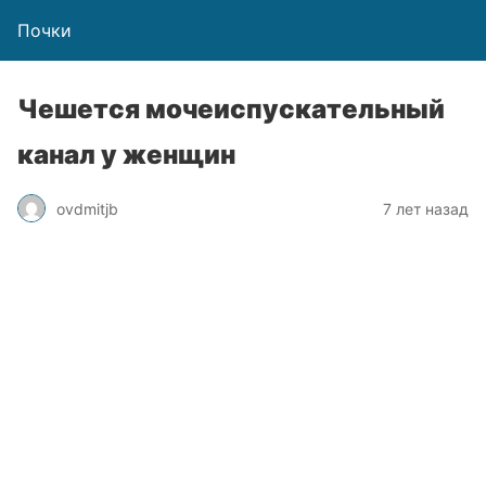
Почки
Чешется мочеиспускательный
канал у женщин
ovdmitjb
7 лет назад