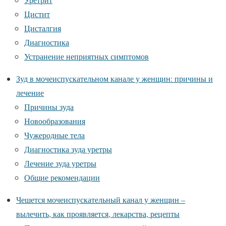
Цистит
Цисталгия
Диагностика
Устранение неприятных симптомов
Зуд в мочеиспускательном канале у женщин: причины и
лечение
Причины зуда
Новообразования
Чужеродные тела
Диагностика зуда уретры
Лечение зуда уретры
Общие рекомендации
Чешется мочеиспускательный канал у женщин –
вылечить, как проявляется, лекарства, рецепты