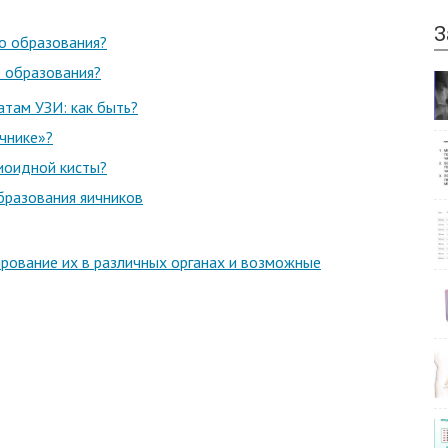
З
о образования?
е образования?
атам УЗИ: как быть?
ичнике»?
иоидной кисты?
бразования яичников
ирование их в различных органах и возможные