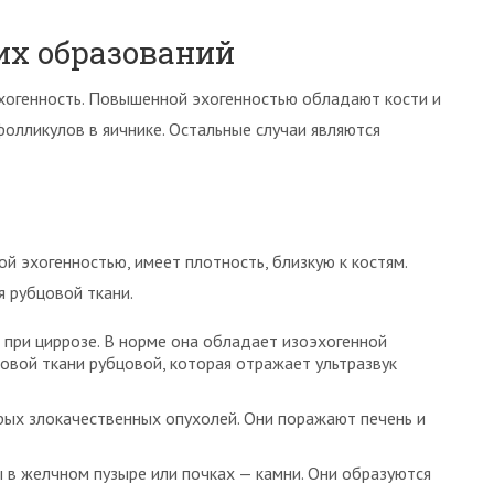
х образований
эхогенность. Повышенной эхогенностью обладают кости и
олликулов в яичнике. Остальные случаи являются
й эхогенностью, имеет плотность, близкую к костям.
я рубцовой ткани.
 при циррозе. В норме она обладает изоэхогенной
овой ткани рубцовой, которая отражает ультразвук
рых злокачественных опухолей. Они поражают печень и
 в желчном пузыре или почках — камни. Они образуются