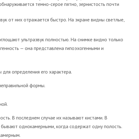
 обнаруживается темно-серое пятно, зернистость почти
звук от них отражается быстро. На экране видны светлые,
оглощают ультразвук полностью. На снимке видно только
огенность — она представлена гипоэхогенными и
 для определения его характера.
неправильной формы.
ной.
сть. В последнем случае их называют кистами. В
ы бывают однокамерными, когда содержат одну полость.
камерным.