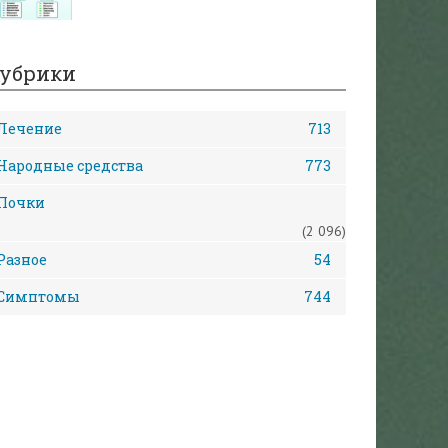
убрики
Лечение
713
Народные средства
773
Почки
(2 096)
Разное
54
Симптомы
744