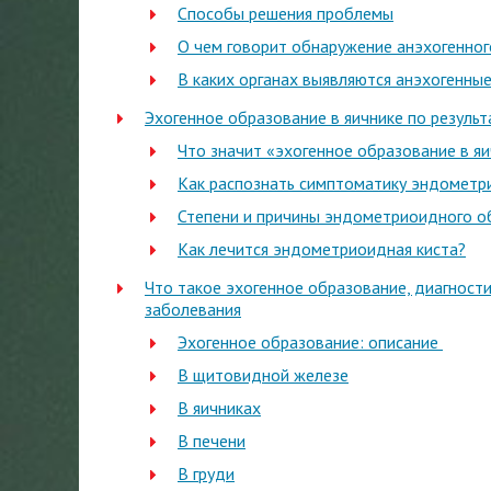
Способы решения проблемы
О чем говорит обнаружение анэхогенног
В каких органах выявляются анэхогенны
Эхогенное образование в яичнике по результ
Что значит «эхогенное образование в я
Как распознать симптоматику эндометр
Степени и причины эндометриоидного о
Как лечится эндометриоидная киста?
Что такое эхогенное образование, диагност
заболевания
Эхогенное образование: описание
В щитовидной железе
В яичниках
В печени
В груди