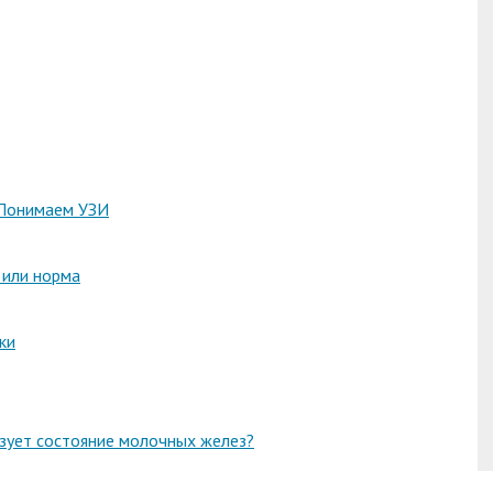
 Понимаем УЗИ
 или норма
ки
зует состояние молочных желез?