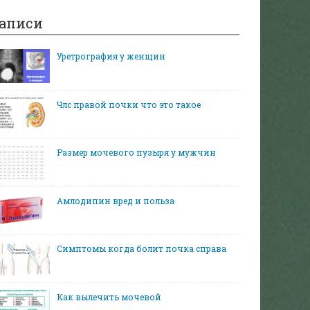
аписи
Уретрография у женщин
Члс правой почки что это такое
Размер мочевого пузыря у мужчин
Амлодипин вред и польза
Симптомы когда болит почка справа
Как вылечить мочевой