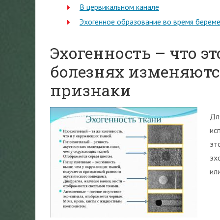
В цервикальном канале
Эхогенное образование во время берем
Эхогенность – что эт
болезнях изменяютс
признаки
Дл
ис
эт
эх
ил