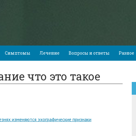
Симптомы
Лечение
Вопросы и ответы
Разное
ание что это такое
лезнях изменяются эхографические признаки