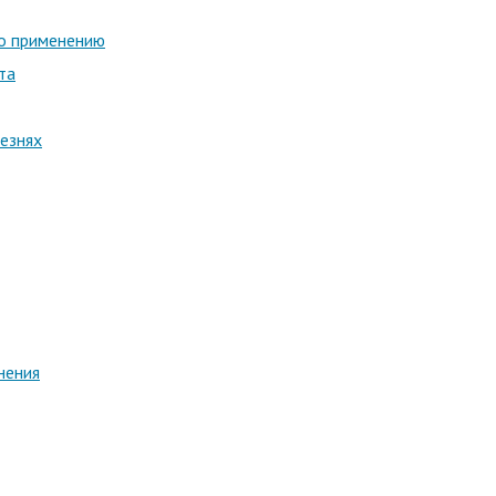
по применению
та
езнях
нения