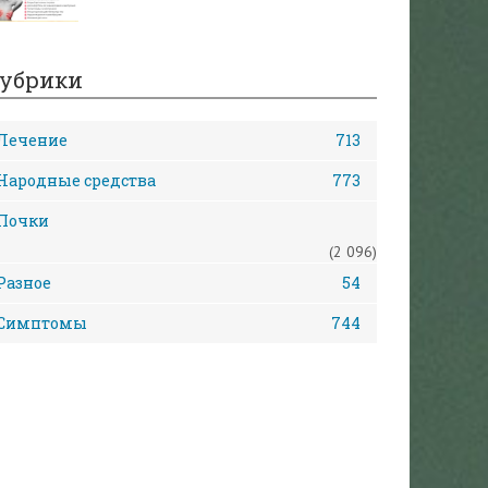
убрики
Лечение
713
Народные средства
773
Почки
(2 096)
Разное
54
Симптомы
744