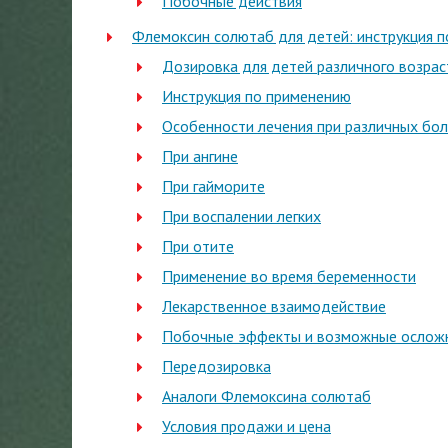
Побочные действия
Флемоксин солютаб для детей: инструкция 
Дозировка для детей различного возрас
Инструкция по применению
Особенности лечения при различных бол
При ангине
При гайморите
При воспалении легких
При отите
Применение во время беременности
Лекарственное взаимодействие
Побочные эффекты и возможные ослож
Передозировка
Аналоги Флемоксина солютаб
Условия продажи и цена