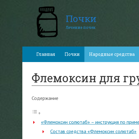
Почки
Лечение почек
Главная
Почки
Народные средства
Флемоксин для гр
Содержание
«Флемоксин солютаб» – инструкция по прим
Состав средства «Флемоксин солютаб»