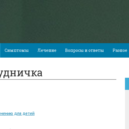
Симптомы
Лечение
Вопросы и ответы
Разное
удничка
енению для детей