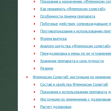
Показания к назначению «Флемоксин со
Как принимать «Флемоксин солютаб»
Особенности приема препарата
Побочные действия, сопровождающие п
Противопоказания к использованию преп
Форма выпуска
Аналоги средства «Флемоксин солютаб»
Передозировка и меры по ее устранени
Хранение препарата и срок годности
Резюме
Флемоксин Солютаб: инструкция по применен
Состав и свойства Флемоксин Солютаб
Показания к использованию препарата д
Инструкция по применению с дозировкам
Расчет дозировки