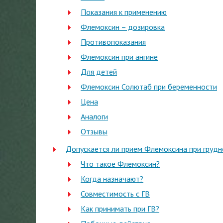
Показания к применению
Флемоксин – дозировка
Противопоказания
Флемоксин при ангине
Для детей
Флемоксин Солютаб при беременности
Цена
Аналоги
Отзывы
Допускается ли прием Флемоксина при груд
Что такое Флемоксин?
Когда назначают?
Совместимость с ГВ
Как принимать при ГВ?