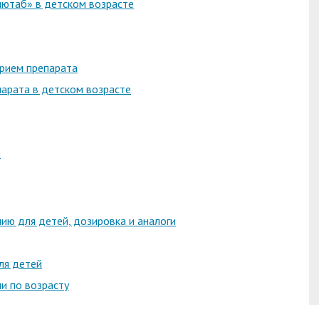
лютаб» в детском возрасте
рием препарата
арата в детском возрасте
ю
ию для детей, дозировка и аналоги
ля детей
и по возрасту