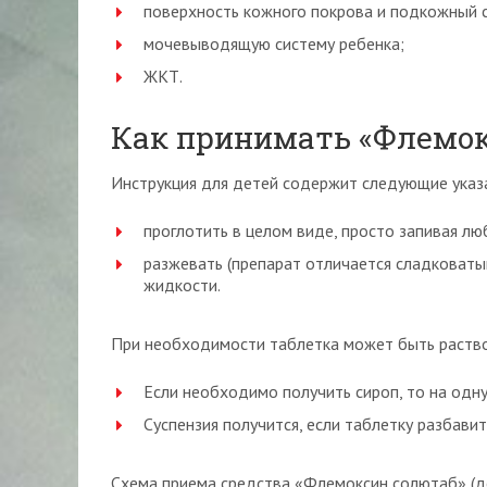
поверхность кожного покрова и подкожный с
мочевыводящую систему ребенка;
ЖКТ.
Как принимать «Флемок
Инструкция для детей содержит следующие указа
проглотить в целом виде, просто запивая л
разжевать (препарат отличается сладковаты
жидкости.
При необходимости таблетка может быть раство
Если необходимо получить сироп, то на одну
Суспензия получится, если таблетку разбави
Схема приема средства «Флемоксин солютаб» (до