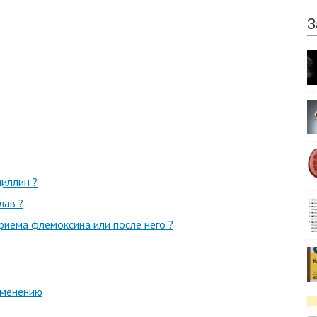
З
иллин ?
лав ?
риема флемоксина или после него ?
именению