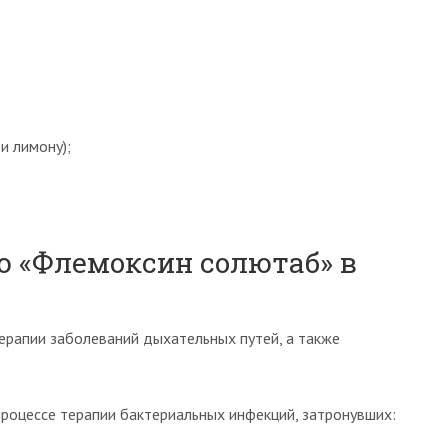
и лимону);
ю «Флемоксин солютаб» в
ерапии заболеваний дыхательных путей, а также
роцессе терапии бактериальных инфекций, затронувших: