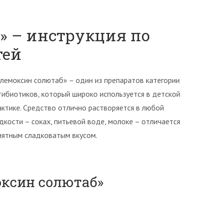
» – инструкция по
тей
лемоксин солютаб» – один из препаратов категории
тибиотиков, который широко используется в детской
актике. Средство отлично растворяется в любой
дкости – соках, питьевой воде, молоке – отличается
иятным сладковатым вкусом.
оксин солютаб»