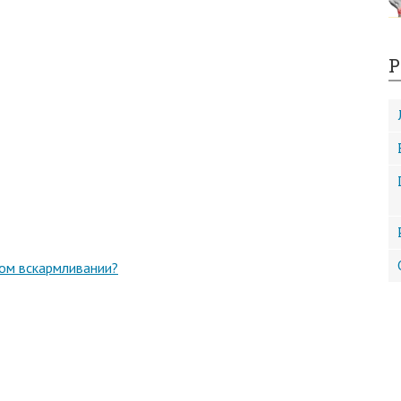
Р
ном вскармливании?