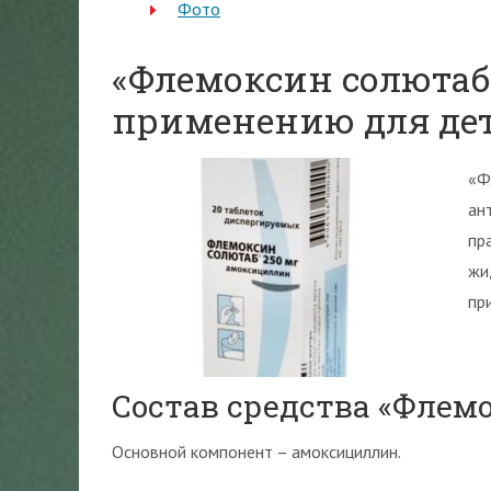
Фото
«Флемоксин солютаб
применению для де
«Ф
ан
пр
жи
пр
Состав средства «Флем
Основной компонент – амоксициллин.