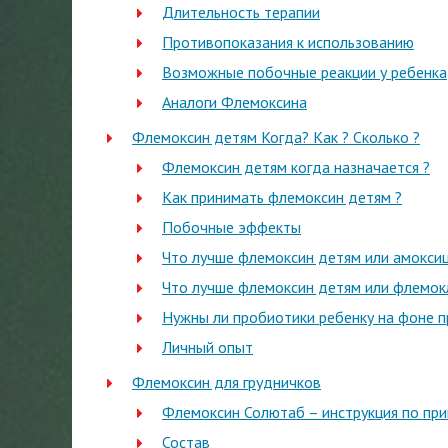
Длительность терапии
Противопоказания к использованию
Возможные побочные реакции у ребенка
Аналоги Флемоксина
Флемоксин детям Когда? Как ? Сколько ?
Флемоксин детям когда назначается ?
Как принимать флемоксин детям ?
Побочные эффекты
Что лучше флемоксин детям или амоксиц
Что лучше флемоксин детям или флемок
Нужны ли пробиотики ребенку на фоне п
Личный опыт
Флемоксин для грудничков
Флемоксин Солютаб – инструкция по пр
Состав