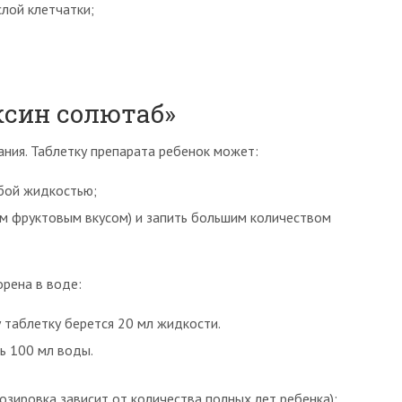
лой клетчатки;
син солютаб»
ния. Таблетку препарата ребенок может:
юбой жидкостью;
м фруктовым вкусом) и запить большим количеством
рена в воде:
 таблетку берется 20 мл жидкости.
ть 100 мл воды.
зировка зависит от количества полных лет ребенка):