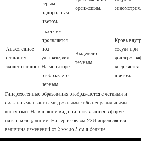
серым
оранжевым.
эндометрия.
однородным
цветом.
Ткань не
проявляется
Кровь внут
Анэхогенное
под
сосуда при
Выделено
(синоним
ультразвуком.
доплерогра
темным.
эхонегативное)
На мониторе
выделяется
отображается
цветом.
черным.
Гиперэхогенные образования отображаются с четкими и
смазанными границами, ровными либо неправильными
контурами. На внешний вид они проявляются в форме
пятен, колец, линий. На черно-белом УЗИ определяется
величина изменений от 2 мм до 5 см и больше.