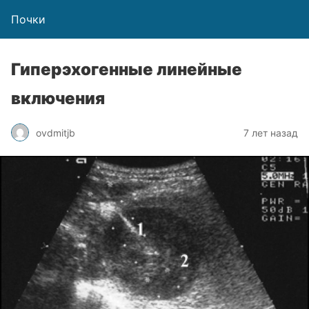
Почки
Гиперэхогенные линейные
включения
ovdmitjb
7 лет назад