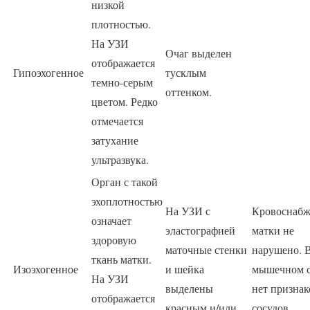
низкой
плотностью.
На УЗИ
Очаг выделен
отображается
Гипоэхогенное
тусклым
темно-серым
оттенком.
цветом. Редко
отмечается
затухание
ультразвука.
Орган с такой
эхоплотностью
На УЗИ с
Кровоснабж
означает
эластографией
матки не
здоровую
маточные стенки
нарушено. 
ткань матки.
Изоэхогенное
и шейка
мышечном с
На УЗИ
выделены
нет признак
отображается
красным и/или
сосудов