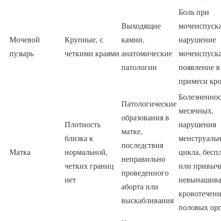
Боль при
Выходящие
мочеиспуск
Мочевой
Крупные, с
камни,
нарушение
пузырь
четкими краями
анатомические
мочеиспуска
патологии
появление в
примеси кр
Болезненнос
Патологические
месячных,
образования в
Плотность
нарушения
матке,
близка к
менструаль
последствия
Матка
нормальной,
цикла, бесп
неправильно
четких границ
или привыч
проведенного
нет
невынашива
аборта или
кровотечени
выскабливания
половых ор