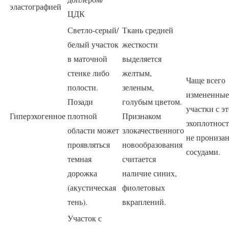
эластографией
ЦДК
Светло-серый/
Ткань средней
белый участок
жесткости
в маточной
выделяется
стенке либо
желтым,
Чаще всего
полости.
зеленым,
измененные
Позади
голубым цветом.
участки с э
Гиперэхогенное
плотной
Признаком
эхоплотнос
области может
злокачественного
не прониза
проявляться
новообразования
сосудами.
темная
считается
дорожка
наличие синих,
(акустическая
фиолетовых
тень).
вкраплений.
Участок с