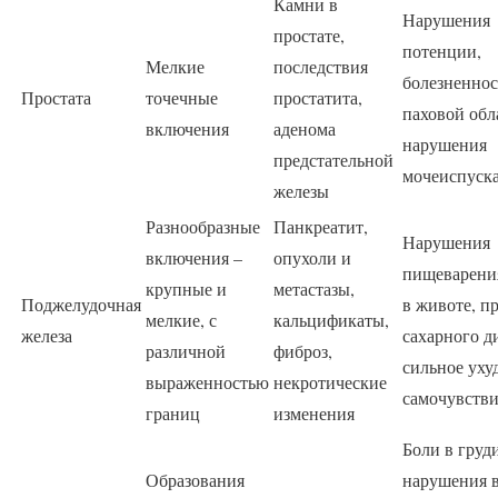
Камни в
Нарушения
простате,
потенции,
Мелкие
последствия
болезненнос
Простата
точечные
простатита,
паховой обл
включения
аденома
нарушения
предстательной
мочеиспуск
железы
Разнообразные
Панкреатит,
Нарушения
включения –
опухоли и
пищеварени
крупные и
метастазы,
Поджелудочная
в животе, п
мелкие, с
кальцификаты,
железа
сахарного д
различной
фиброз,
сильное ух
выраженностью
некротические
самочувств
границ
изменения
Боли в груди
Образования
нарушения в