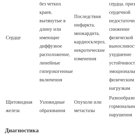
без четких
сердца, при
краев,
сердечной
Последствия
вытянутые в
недостаточн
инфаркта,
длину или
снижение
миокардита,
Сердце
имеющие
физической
кардиосклероз,
диффузное
выносливос
некротические
расположение,
ухудшение
изменения
линейные
устойчивост
гиперэхогенные
эмоциональ
включения
физическим
нагрузкам
Разнообраз
Щитовидная
Узловидные
Опухоли или
гормональн
железа
образования
метастазы
нарушения
Диагностика