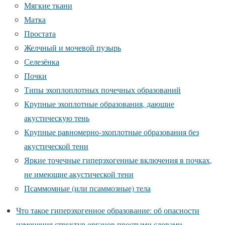
Мягкие ткани
Матка
Простата
Желчный и мочевой пузырь
Селезёнка
Почки
Типы эхоплоплотных почечных образований
Крупные эхоплотные образования, дающие
акустическую тень
Крупные равномерно-эхоплотные образования без
акустической тени
Яркие точечные гиперэхогенные включения в почках,
не имеющие акустической тени
Псаммомные (или псаммозные) тела
Что такое гиперэхогенное образование: об опасности
изменения структур органов простыми словами