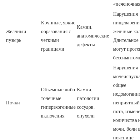
«печеночная
Нарушения
Крупные, яркие
пищеварени
Камни,
Желчный
образования с
желчные ко
анатомические
пузырь
четкими
Длительное 
дефекты
границами
могут проте
бессимптом
Нарушения
мочеиспуска
общее
Объемные либо
Камни,
недомогание
точечные
патологии
Почки
неприятный
гиперэхогенные
сосудов,
пота, измен
включения
опухоли
количества 
мочи, боли 
пояснице