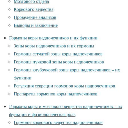
Мозгового отдела
Коркового вещества
Проведение анализов
Выводы и заключение
Гормоны коры надпочечников и их функции
Зоны коры надпочечников и их гормоны
Гормоны сетчатой зоны коры надпочечников
Гормоны пучковой зоны коры надпочечников
Гормоны клубочковой зоны коры надпочечников – их
функции
Регуляция секреции гормонов коры надпочечников
Препараты гормонов коры надпочечников
Гормоны коры и мозгового вещества надпочечников – их
функции и физиологическая роль
Гормоны коркового вещества надпочечников