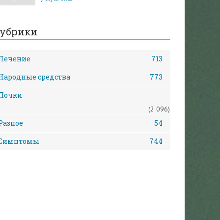
убрики
Лечение
713
Народные средства
773
Почки
(2 096)
Разное
54
Симптомы
744