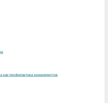
ия
та как профилактика конкрементов