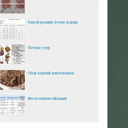
Какой размер почек норма
Почки у кур
Сбор корней шиповника
Моча пахнет яйцами