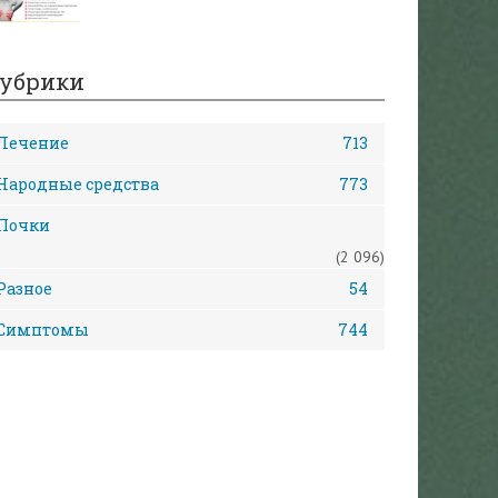
убрики
Лечение
713
Народные средства
773
Почки
(2 096)
Разное
54
Симптомы
744