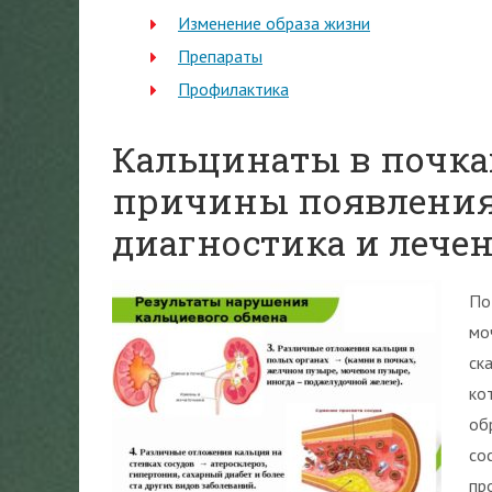
Изменение образа жизни
Препараты
Профилактика
Кальцинаты в почках:
причины появления
диагностика и лече
По
мо
ск
ко
об
со
пр