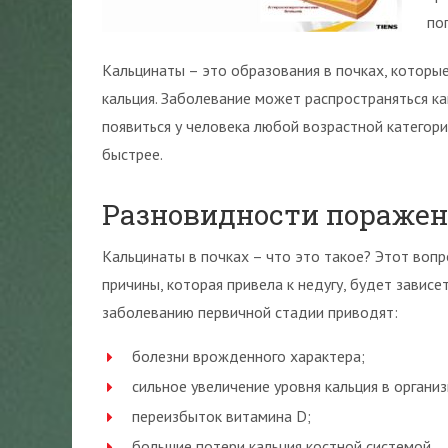
по
Кальцинаты – это образования в почках, которые
кальция. Заболевание может распространяться как
появиться у человека любой возрастной категори
быстрее.
Разновидности пораже
Кальцинаты в почках – что это такое? Этот вопро
причины, которая привела к недугу, будет зависет
заболеванию первичной стадии приводят:
болезни врожденного характера;
сильное увеличение уровня кальция в организ
переизбыток витамина D;
большие потери кальция костной системой.