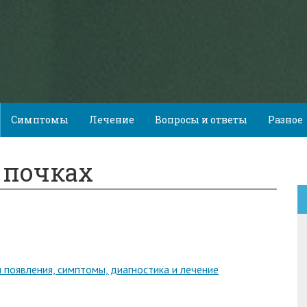
Симптомы
Лечение
Вопросы и ответы
Разное
 почках
ы появления, симптомы, диагностика и лечение