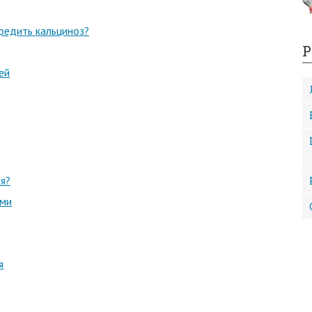
предить кальциноз?
Р
ей
я?
ами
я