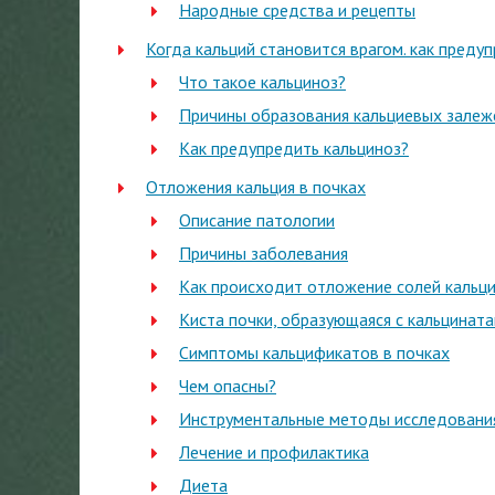
Народные средства и рецепты
Когда кальций становится врагом. как преду
Что такое кальциноз?
Причины образования кальциевых залеж
Как предупредить кальциноз?
Отложения кальция в почках
Описание патологии
Причины заболевания
Как происходит отложение солей кальци
Киста почки, образующаяся с кальцинат
Симптомы кальцификатов в почках
Чем опасны?
Инструментальные методы исследовани
Лечение и профилактика
Диета