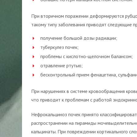
При вторичном поражении деформируются рубцо
такому типу заболевания приводят следующие п
получение большой дозы радиации;
туберкулез почек;
проблемы с кислотно-щелочном балансом;
отравление ртутью;
бесконтрольный прием фенацетина, сульфани
При нарушениях в системе кровообращения кровь
что приводит к проблемам с работой эндокринно
Нефрокальциноз почек принято классифицировать
распространении на пирамиды мочевыделительно
кальцинаты. При повреждении кортикального сло