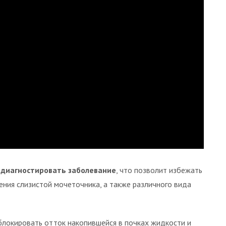
 диагностировать заболевание
, что позволит избежать
ния слизистой мочеточника, а также различного вида
блокировать отток накопившейся в почках жидкости и