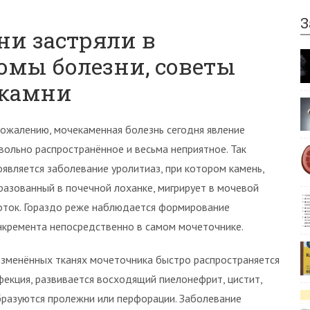
З
мни застряли в
омы болезни, советы
 камни
сожалению, мочекаменная болезнь сегодня явление
вольно распространённое и весьма неприятное. Так
оявляется заболевание уролитиаз, при котором камень,
разованный в почечной лоханке, мигрирует в мочевой
оток. Гораздо реже наблюдается формирование
нкремента непосредственно в самом мочеточнике.
изменённых тканях мочеточника быстро распространяется
фекция, развивается восходящий пиелонефрит, цистит,
образуются пролежни или перфорации. Заболевание