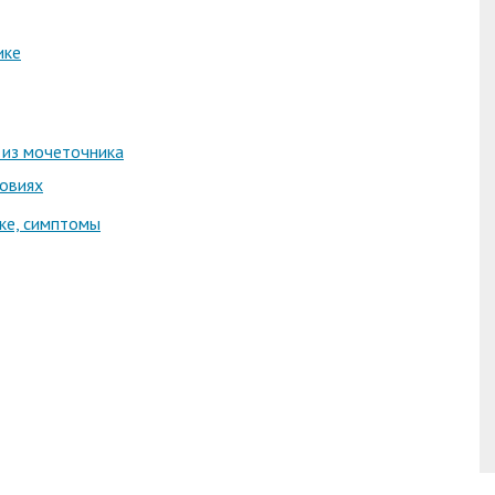
ике
 из мочеточника
овиях
ике, симптомы