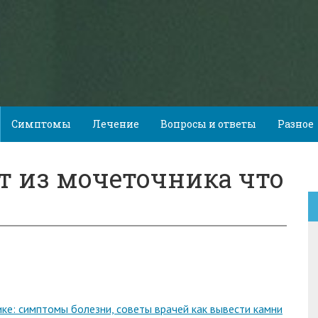
Симптомы
Лечение
Вопросы и ответы
Разное
т из мочеточника что
ике: симптомы болезни, советы врачей как вывести камни