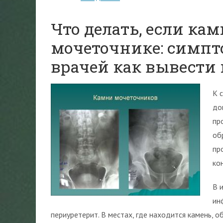
Что делать, если ка
мочеточнике: симпт
врачей как вывести
К 
до
пр
об
пр
ко
В 
ин
периуретерит. В местах, где находится камень, 