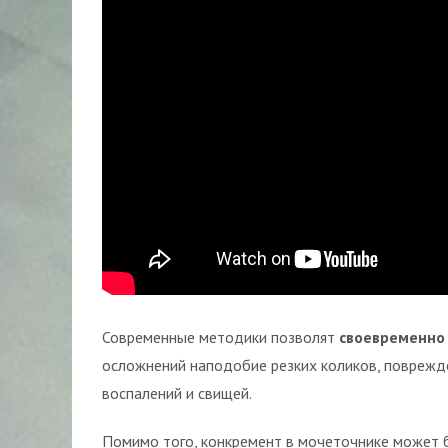
Современные методики позволят
своевременно
осложнений наподобие резких коликов, поврежде
воспалений и свищей.
Помимо того, конкремент в мочеточнике может 