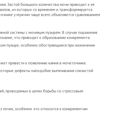
ия. Застой большого количества мочи приводит к её
аллов, из которых со временем и трансформируется
еточнике у мужчин чаще всего объясняются сдавливанием
вной системы с мочевым пузырём. В случае поражения
скание, что приводит к образованию конкремента.
вом пузыре, особенно обостряющиеся при назначении
жет привести к появлению камня в мочеточнике.
которые дефекты наподобие выпячивания слизистой
ей, проводимых в целях борьбы со стрессовым
з почек, особенно это относится к конкрементам