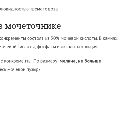
зновидностью трематодоза.
в мочеточнике
конкременты состоят из 50% мочевой кислоты. В камнях,
мочевой кислоты, фосфаты и оксалаты кальция.
е конкременты. По размеру:
мелкие, не больше
есь мочевой пузырь.