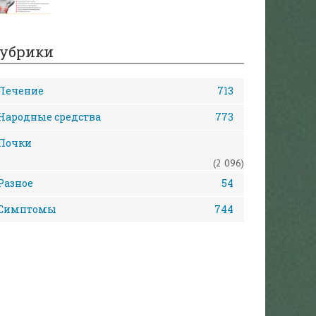
убрики
Лечение
713
Народные средства
773
Почки
(2 096)
Разное
54
Симптомы
744