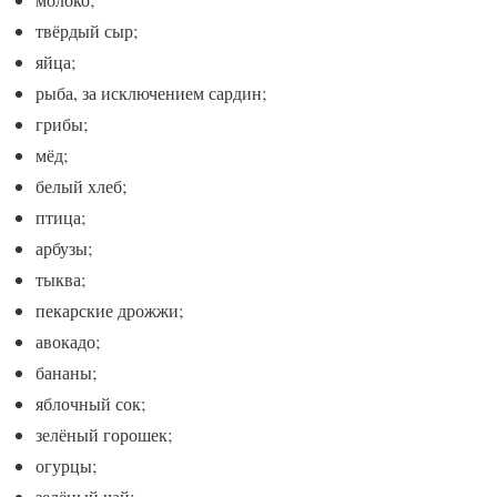
твёрдый сыр;
яйца;
рыба, за исключением сардин;
грибы;
мёд;
белый хлеб;
птица;
арбузы;
тыква;
пекарские дрожжи;
авокадо;
бананы;
яблочный сок;
зелёный горошек;
огурцы;
зелёный чай;