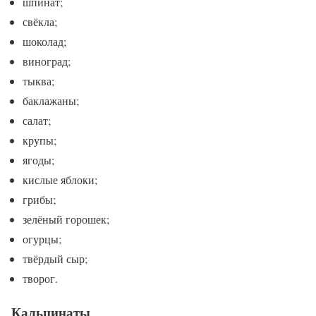
шпинат;
свёкла;
шоколад;
виноград;
тыква;
баклажаны;
салат;
крупы;
ягоды;
кислые яблоки;
грибы;
зелёный горошек;
огурцы;
твёрдый сыр;
творог.
Кальцинаты