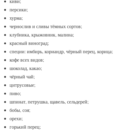
киви;
персики;
хурма;
чернослив и сливы тёмных сортов;
клубника, крыжовник, малина;
красный виноград;
специи: имбирь, кориандр, чёрный перец, корица;
кофе всех видов;
шоколад, какао;
чёрный чай;
цитрусовые;
пиво;
шпинат, петрушка, щавель, сельдерей;
бобы, соя;
орехи;
горький перец;