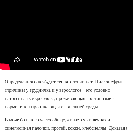
Определенного возбудителя патологии нет. Пиелонефрит
(причины у грудничка и у взрослого) – это условно-
патогенная микрофлора, проживающая в организме в
норме, так и проникающая из внешней среды.
В моче больного часто обнаруживается кишечная и
синегнойная палочки, протей, кокки, клебсиеллы. Доказана