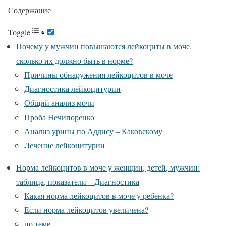
Содержание
Toggle
Почему у мужчин повышаются лейкоциты в моче,
сколько их должно быть в норме?
Причины обнаружения лейкоцитов в моче
Диагностика лейкоцитурии
Общий анализ мочи
Проба Нечипоренко
Анализ урины по Аддису – Каковскому
Лечение лейкоцитурии
Норма лейкоцитов в моче у женщин, детей, мужчин:
таблица, показатели – Диагностика
Какая норма лейкоцитов в моче у ребенка?
Если норма лейкоцитов увеличена?
по теме