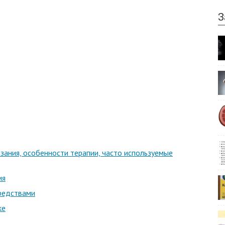
З
зания, особенности терапии, часто используемые
ия
редствами
ке