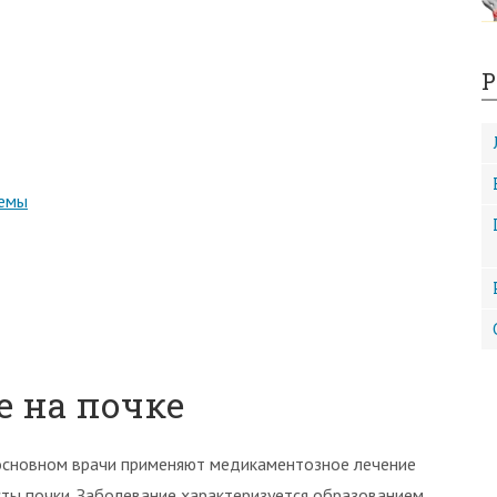
Р
темы
е на почке
основном врачи применяют медикаментозное лечение
сты почки. Заболевание характеризуется образованием