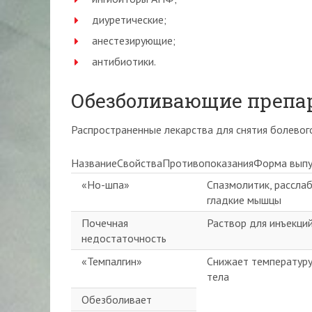
диуретические;
анестезирующие;
антибиотики.
Обезболивающие препа
Распространенные лекарства для снятия болевог
НазваниеСвойстваПротивопоказанияФорма выпу
«Но-шпа»
Спазмолитик, рассла
гладкие мышцы
Почечная
Раствор для инъекци
недостаточность
«Темпалгин»
Снижает температур
тела
Обезболивает