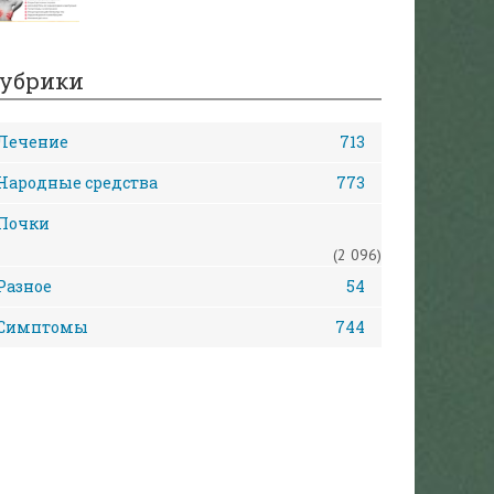
убрики
Лечение
713
Народные средства
773
Почки
(2 096)
Разное
54
Симптомы
744