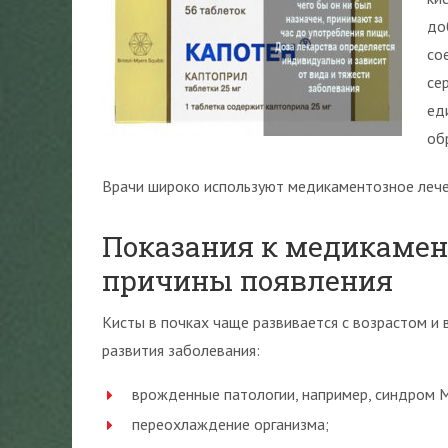
до
со
се
ед
об
Врачи широко используют медикаментозное лечен
Показания к медикамен
причины появления
Кисты в почках чаще развивается с возрастом и
развития заболевания:
врожденные патологии, например, синдром М
переохлаждение организма;