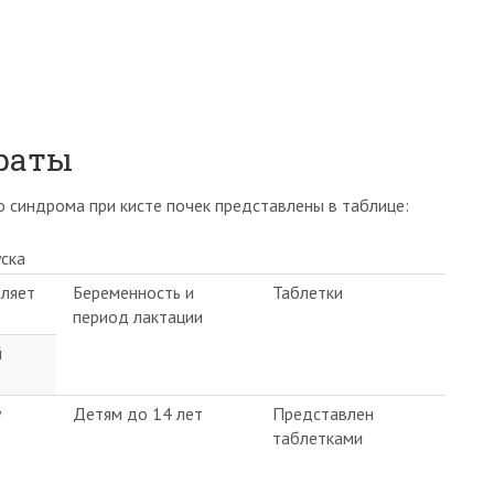
раты
о синдрома при кисте почек представлены в таблице:
ска
бляет
Беременность и
Таблетки
период лактации
й
у
Детям до 14 лет
Представлен
таблетками