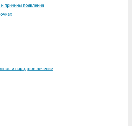
 и причины появления
почках
онное и народное лечение