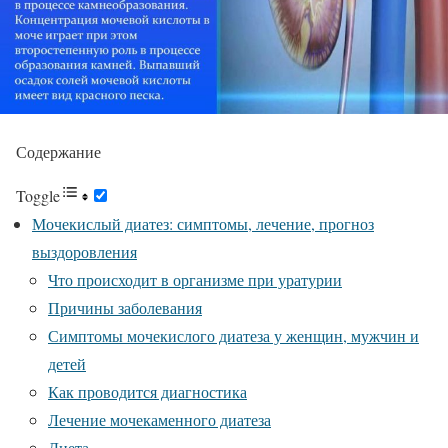
Содержание
Toggle
Мочекислый диатез: симптомы, лечение, прогноз
выздоровления
Что происходит в организме при уратурии
Причины заболевания
Симптомы мочекислого диатеза у женщин, мужчин и
детей
Как проводится диагностика
Лечение мочекаменного диатеза
Диета