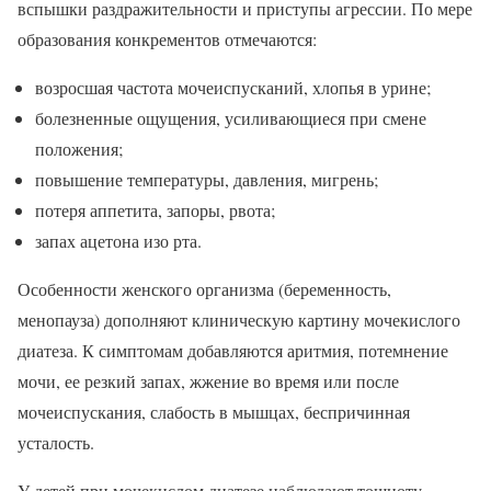
вспышки раздражительности и приступы агрессии. По мере
образования конкрементов отмечаются:
возросшая частота мочеиспусканий, хлопья в урине;
болезненные ощущения, усиливающиеся при смене
положения;
повышение температуры, давления, мигрень;
потеря аппетита, запоры, рвота;
запах ацетона изо рта.
Особенности женского организма (беременность,
менопауза) дополняют клиническую картину мочекислого
диатеза. К симптомам добавляются аритмия, потемнение
мочи, ее резкий запах, жжение во время или после
мочеиспускания, слабость в мышцах, беспричинная
усталость.
У детей при мочекислом диатезе наблюдают тошноту,