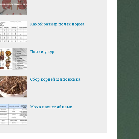
Какой размер почек норма
Почки у кур
Сбор корней шиповника
Моча пахнет яйцами