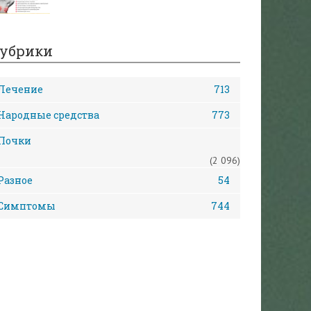
убрики
Лечение
713
Народные средства
773
Почки
(2 096)
Разное
54
Симптомы
744