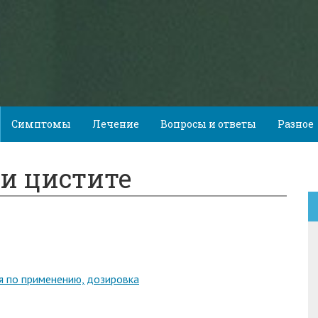
Симптомы
Лечение
Вопросы и ответы
Разное
и цистите
ия по применению, дозировка