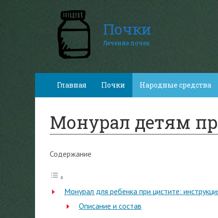
Почки
Лечение почек
Главная
Почки
Народные средства
Монурал детям пр
Содержание
Монурал для ребенка при цистите: инструкц
Описание и состав