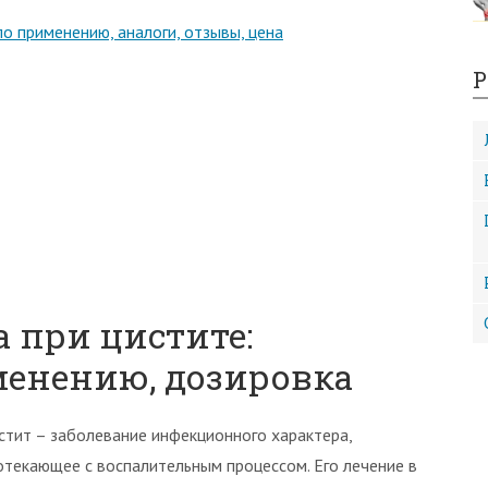
по применению, аналоги, отзывы, цена
Р
 при цистите:
енению, дозировка
стит – заболевание инфекционного характера,
отекающее с воспалительным процессом. Его лечение в