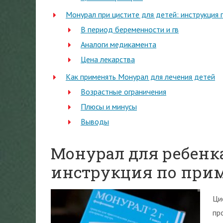
Монурал при цистите для детей: инструкция 
В период беременности и гв
Аналоги медикамента
Цена лекарства
Как применять Монурал для лечения детей
Возрастные ограничения
Плюсы и минусы
Выводы
Монурал для ребенка
инструкция по прим
Ци
пр