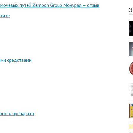
й мочевых путей Zambon Group Монурал — отзыв
З
стите
ыми средствами
ность препарата