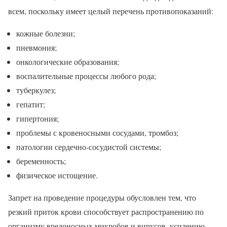
всем, поскольку имеет целый перечень противопоказаний:
кожные болезни;
пневмония;
онкологические образования;
воспалительные процессы любого рода;
туберкулез;
гепатит;
гипертония;
проблемы с кровеносными сосудами, тромбоз;
патологии сердечно-сосудистой системы;
беременность;
физическое истощение.
Запрет на проведение процедуры обусловлен тем, что
резкий приток крови способствует распространению по
организму вредоносных микробов и вирусов, усилению