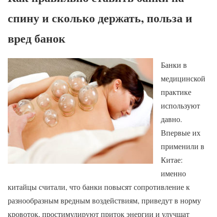
спину и сколько держать, польза и
вред банок
Банки в
медицинской
практике
используют
давно.
Впервые их
применили в
Китае:
именно
китайцы считали, что банки повысят сопротивление к
разнообразным вредным воздействиям, приведут в норму
кровоток, простимулируют приток энергии и улучшат