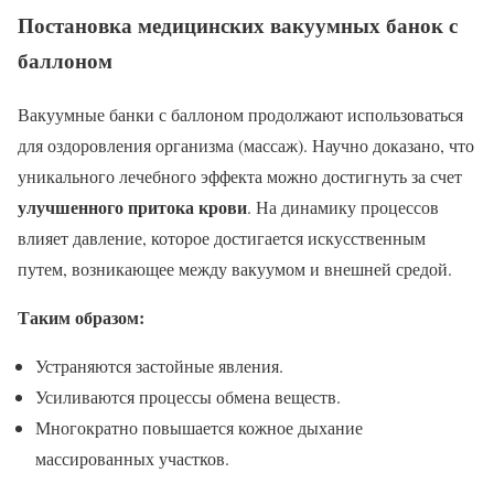
Постановка медицинских вакуумных банок с
баллоном
Вакуумные банки с баллоном продолжают использоваться
для оздоровления организма (массаж). Научно доказано, что
уникального лечебного эффекта можно достигнуть за счет
улучшенного притока крови
. На динамику процессов
влияет давление, которое достигается искусственным
путем, возникающее между вакуумом и внешней средой.
Таким образом:
Устраняются застойные явления.
Усиливаются процессы обмена веществ.
Многократно повышается кожное дыхание
массированных участков.