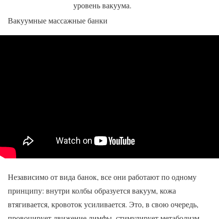
уровень вакуума.
Вакуумные массажные банки
Независимо от вида банок, все они работают по одному
принципу: внутри колбы образуется вакуум, кожа
втягивается, кровоток усиливается. Это, в свою очередь,
провоцирует движение лимфы, стимулирует метаболизм