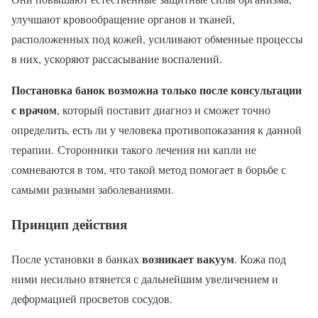
улучшают кровообращение органов и тканей,
расположенных под кожей, усиливают обменные процессы
в них, ускоряют рассасывание воспалений.
Постановка банок возможна только после консультации
с врачом
, который поставит диагноз и сможет точно
определить, есть ли у человека противопоказания к данной
терапии. Сторонники такого лечения ни капли не
сомневаются в том, что такой метод помогает в борьбе с
самыми разными заболеваниями.
Принцип действия
возникает вакуум
После установки в банках
. Кожа под
ними несильно втянется с дальнейшим увеличением и
деформацией просветов сосудов.