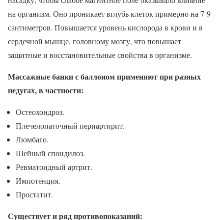
на организм. Оно проникает вглубь клеток примерно на 7-9
сантиметров. Повышается уровень кислорода в крови и в
сердечной мышце, головному мозгу, что повышает
защитные и восстановительные свойства в организме.
Массажные банки с баллоном применяют при разных
недугах, в частности:
Остеохондроз.
Плечелопаточный периартирит.
Люмбаго.
Шейный спондилоз.
Ревматоидный артрит.
Импотенция.
Простатит.
Существует и ряд противопоказаний: