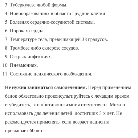
Туберкулезе любой формы.
Новообразованиях в области грудной клетки.
Болезнях сердечно-сосудистой системы.
Пороках сердца.
Температуре тела, превышающей 38 градусов.
Тромбозе либо склерозе сосудов.
Острых инфекциях.
Пневмониях.
Состояние психического возбуждения.
Не нужно заниматься самолечением.
Перед применением
банок обязательно проконсультируйтесь с лечащим врачом
и убедитесь, что противопоказания отсутствуют. Можно
использовать для лечения детей, достигших 3-х лет. Не
рекомендуется применять, если возраст пациента
превышает 60 лет.