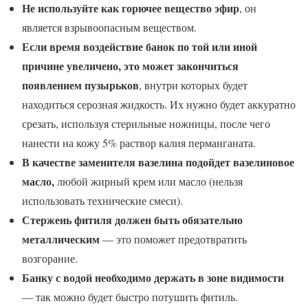
Не используйте как горючее вещество эфир
, он
является взрывоопасным веществом.
Если время воздействие банок по той или иной
причине увеличено, это может закончиться
появлением пузырьков
, внутри которых будет
находиться серозная жидкость. Их нужно будет аккуратно
срезать, используя стерильные ножницы, после чего
нанести на кожу 5% раствор калия перманганата.
В качестве заменителя вазелина подойдет вазелиновое
масло,
любой жирный крем или масло (нельзя
использовать технические смеси).
Стержень фитиля должен быть обязательно
металлическим
— это поможет предотвратить
возгорание.
Банку с водой необходимо держать в зоне видимости
— так можно будет быстро потушить фитиль.