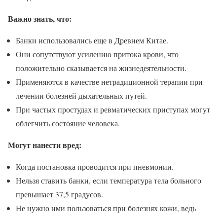
Важно знать, что:
Банки использовались еще в Древнем Китае.
Они сопутствуют усилению притока крови, что
положительно сказывается на жизнедеятельности.
Применяются в качестве нетрадиционной терапии при
лечении болезней дыхательных путей.
При частых простудах и ревматических приступах могут
облегчить состояние человека.
Могут нанести вред:
Когда постановка проводится при пневмонии.
Нельзя ставить банки, если температура тела больного
превышает 37,5 градусов.
Не нужно ими пользоваться при болезнях кожи, ведь