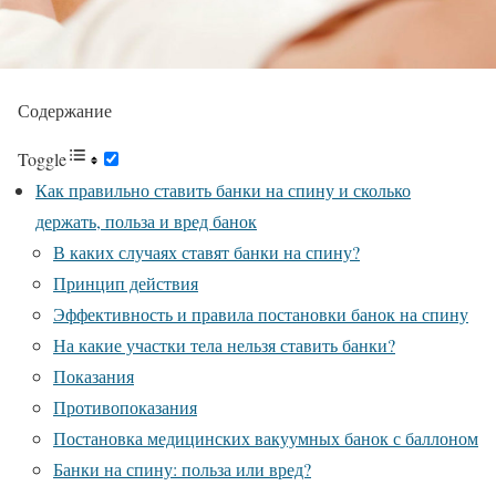
Содержание
Toggle
Как правильно ставить банки на спину и сколько
держать, польза и вред банок
В каких случаях ставят банки на спину?
Принцип действия
Эффективность и правила постановки банок на спину
На какие участки тела нельзя ставить банки?
Показания
Противопоказания
Постановка медицинских вакуумных банок с баллоном
Банки на спину: польза или вред?