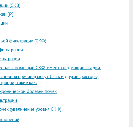
ации (СКВ)
ак [Р]:
ации
овой фильтрации (СКФ)
фильтрации
ильтрации
ренная с помощью СКФ, имеет следующие стадии:
сновная причина) могут быть и другие факторы,
рации, такие как:
хронической болезни почек
льтрации
чек (увеличение уровня СКФ):
тклонений