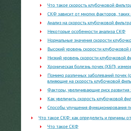
Что такое скорость клубочковой фильтр
СКФ зависит от многих факторов, таких к
Анализ на скорость клубочковой фильтр
Некоторые особенности анализа СКФ
Нормальные значения скорости клубочк
Высокий уровень скорости клубочковой 
Низкий уровень скорости клубочковой ф
Хроническая болезнь почек (ХБП), изме
Помимо различных заболеваний почек (о
влияющие на скорость клубочковой фильт
Факторы, увеличивающие риск развития 
Как увеличить скорость клубочковой фи
Способы улучшения функционирования по
Что такое СКФ: как определить и причины о
Что такое СКФ