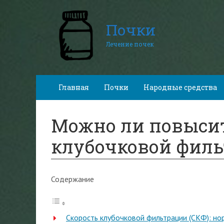
Почки
Лечение почек
Главная
Почки
Народные средства
Можно ли повысит
клубочковой филь
Содержание
Скорость клубочковой фильтрации (СКФ): но