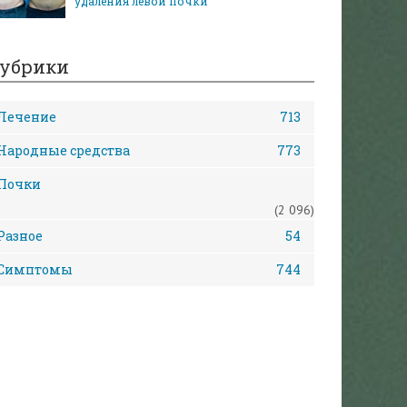
удаления левой почки
убрики
Лечение
713
Народные средства
773
Почки
(2 096)
Разное
54
Симптомы
744