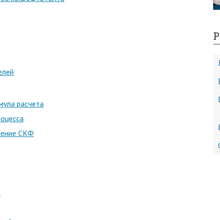
Р
елей
мула расчета
роцесса
нение СКФ
а