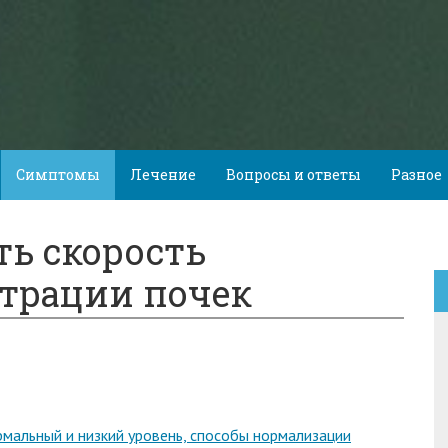
Симптомы
Лечение
Вопросы и ответы
Разное
ь скорость
трации почек
рмальный и низкий уровень, способы нормализации