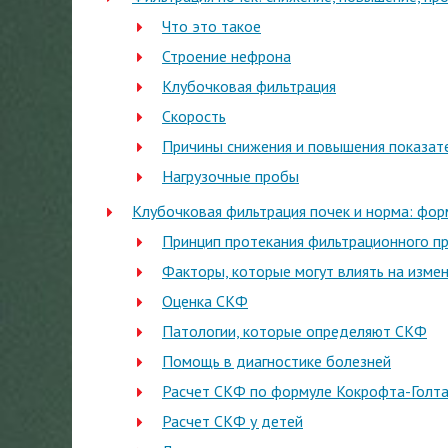
Что это такое
Строение нефрона
Клубочковая фильтрация
Скорость
Причины снижения и повышения показат
Нагрузочные пробы
Клубочковая фильтрация почек и норма: фор
Принцип протекания фильтрационного п
Факторы, которые могут влиять на изме
Оценка СКФ
Патологии, которые определяют СКФ
Помощь в диагностике болезней
Расчет СКФ по формуле Кокрофта-Голт
Расчет СКФ у детей