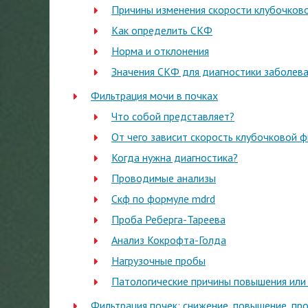
Причины изменения скорости клубочков
Как определить СКФ
Норма и отклонения
Значения СКФ для диагностики заболев
Фильтрация мочи в почках
Что собой представляет?
От чего зависит скорость клубочковой ф
Когда нужна диагностика?
Проводимые анализы
Скф по формуле mdrd
Проба Реберга-Тареева
Анализ Кокрофта-Голда
Нагрузочные пробы
Патологические причины повышения или
Фильтрация почек: снижение, повышение, пр