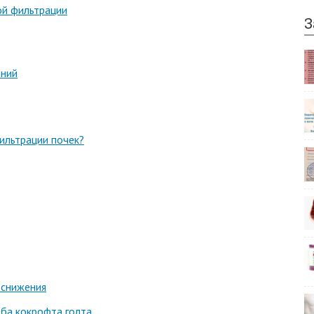
ой фильтрации
З
аний
ильтрации почек?
 снижения
оба кокрофта голта