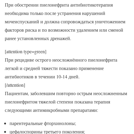
При обострении пиелонефрита антибиотикотерапия
необходима только после устранения нарушений
мочеиспусканий и должна сопровождаться уничтожением
факторов риска и по возможности удалением или сменой
ранее установленных дренажей.
[attention type=green]
При рецидиве острого неосложнённого пиелонефрита
легкой и средней тяжести показано применение
антибиотиков в течении 10-14 дней.
[/attention]
Пациентам, заболевшим повторно острым неосложненным
пиелонефритом тяжелой степени показана терапия
следующими антимикробными препаратами:
парентеральные фторхинолоны;
цефалоспорины третьего поколения;