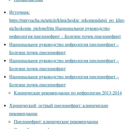
Источник:
https://mirvracha.ru/article/klinicheskie_rekomendatsii_po_khro
nicheskomu_pielonefritu Национальное руководство
нефрология пиелонефрит – Болезни почек-пиелонефрит
Национальное руководство нефрология пиелонефрит –
Болезни почек-пиелонефрит
Национальное руководство нефрология пиелонефрит –
Болезни почек-пиелонефрит
Национальное руководство нефрология пиелонефрит –
Болезни почек-пиелонефрит
Клинические рекомендации по нефрологии 2013-2014
Хронический, острый пиелонефрит: клинические
рекомендации
Пиелонефрит: клинические рекомендации